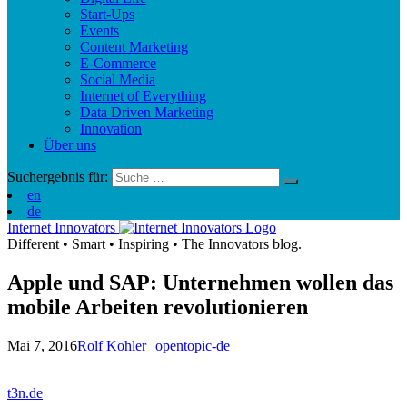
Start-Ups
Events
Content Marketing
E-Commerce
Social Media
Internet of Everything
Data Driven Marketing
Innovation
Über uns
Suchergebnis für:
en
de
Internet Innovators
Different
•
Smart
•
Inspiring
•
The Innovators blog.
Apple und SAP: Unternehmen wollen das
mobile Arbeiten revolutionieren
Mai 7, 2016
Rolf Kohler
opentopic-de
t3n.de