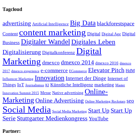
Tagcloud
Big Data
advertising
blackforestspace
Artificial Intelligence
content marketing
Content
Digital
Digital
Digital Age
Digitaler Wandel
Digitales Leben
Business
Digital
Digitalisierung
Digitalkonferenz
Marketing
dmexco 2014
dmexco
dmexco 2016
dmexco
Elevator Pitch
e-commerce
HdM
2017
dmexco experience
ECommerce
Innovation
Internet der Dinge
Internet of
Influencer Marketing
Things
IoT
Künstliche Intelligenz
marketing
Journalismus
KI
Master
Online-
Messe
Native advertising
Innovation Summit 2015
Marketing
Online Advertising
seo
Online Marketing Rockstars
Social Media
Start Up
Start Up
Social Media Marketing
Serie
Stuttgarter Medienkongress
YouTube
Partner: