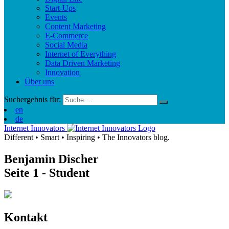
Start-Ups
Events
Content Marketing
E-Commerce
Social Media
Internet of Everything
Data Driven Marketing
Innovation
Über uns
Suchergebnis für:
en
de
Internet Innovators
Different
•
Smart
•
Inspiring
•
The Innovators blog.
Benjamin Discher
Seite 1
- Student
Kontakt