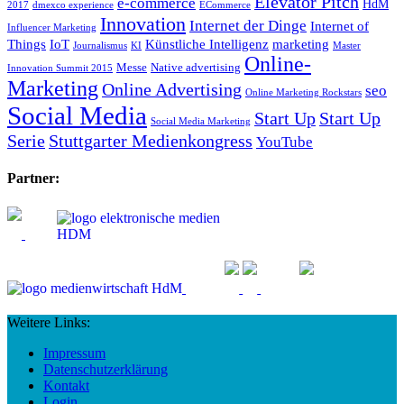
Elevator Pitch
e-commerce
HdM
2017
dmexco experience
ECommerce
Innovation
Internet der Dinge
Internet of
Influencer Marketing
Things
IoT
Künstliche Intelligenz
marketing
Journalismus
KI
Master
Online-
Messe
Native advertising
Innovation Summit 2015
Marketing
Online Advertising
seo
Online Marketing Rockstars
Social Media
Start Up
Start Up
Social Media Marketing
Serie
Stuttgarter Medienkongress
YouTube
Partner:
Weitere Links:
Impressum
Datenschutzerklärung
Kontakt
Login