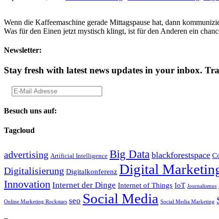
Wenn die Kaffeemaschine gerade Mittagspause hat, dann kommunizie
Was für den Einen jetzt mystisch klingt, ist für den Anderen ein chan
Newsletter:
Stay fresh with latest news updates in your inbox.
Tra
Besuch uns auf:
Tagcloud
Big Data
advertising
blackforestspace
Co
Artificial Intelligence
Digital Marketin
Digitalisierung
Digitalkonferenz
Innovation
Internet der Dinge
Internet of Things
IoT
Journalismus
Social Media
seo
Online Marketing Rockstars
Social Media Marketing