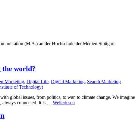
mmunikation (M.A.) an der Hochschule der Medien Stuttgart
g the world?
en Marketing
,
Digital Life
,
Digital Marketing
,
Search Marketing
ith global issues, from politics, to war, to climate change. We imagine o
n, always connected. It is …
Weiterlesen
um