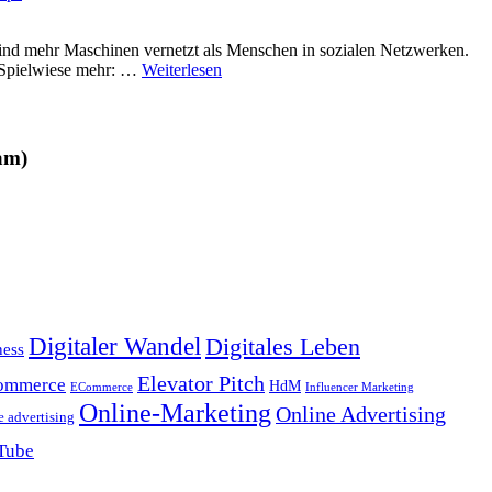
nd mehr Maschinen vernetzt als Menschen in sozialen Netzwerken.
ne Spielwiese mehr: …
Weiterlesen
am)
Digitaler Wandel
Digitales Leben
ness
Elevator Pitch
ommerce
HdM
ECommerce
Influencer Marketing
Online-Marketing
Online Advertising
e advertising
Tube