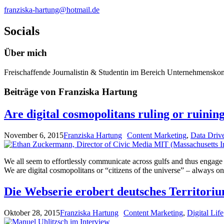
franziska-hartung@hotmail.de
Socials
Über mich
Freischaffende Journalistin & Studentin im Bereich Unternehmensko
Beiträge von Franziska Hartung
Are digital cosmopolitans ruling or ruinin
November 6, 2015
Franziska Hartung
Content Marketing
,
Data Driv
We all seem to effortlessly communicate across gulfs and thus engage w
We are digital cosmopolitans or “citizens of the universe” – always o
Die Webserie erobert deutsches Territori
Oktober 28, 2015
Franziska Hartung
Content Marketing
,
Digital Life