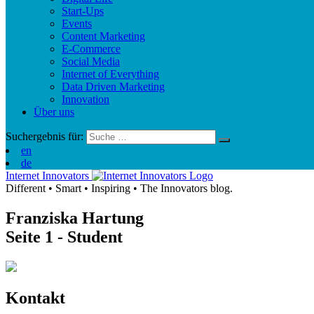
Start-Ups
Events
Content Marketing
E-Commerce
Social Media
Internet of Everything
Data Driven Marketing
Innovation
Über uns
Suchergebnis für:
en
de
Internet Innovators
Different
•
Smart
•
Inspiring
•
The Innovators blog.
Franziska Hartung
Seite 1
- Student
Kontakt