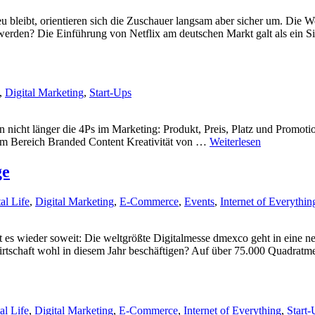
 bleibt, orientieren sich die Zuschauer langsam aber sicher um. Die We
rt werden? Die Einführung von Netflix am deutschen Markt galt als ein 
,
Digital Marketing
,
Start-Ups
n nicht länger die 4Ps im Marketing: Produkt, Preis, Platz und Promot
er im Bereich Branded Content Kreativität von …
Weiterlesen
ge
al Life
,
Digital Marketing
,
E-Commerce
,
Events
,
Internet of Everythin
t es wieder soweit: Die weltgrößte Digitalmesse dmexco geht in eine 
rtschaft wohl in diesem Jahr beschäftigen? Auf über 75.000 Quadratme
al Life
,
Digital Marketing
,
E-Commerce
,
Internet of Everything
,
Start-