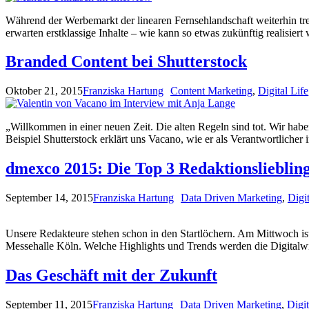
Während der Werbemarkt der linearen Fernsehlandschaft weiterhin treu
erwarten erstklassige Inhalte – wie kann so etwas zukünftig realisie
Branded Content bei Shutterstock
Oktober 21, 2015
Franziska Hartung
Content Marketing
,
Digital Life
„Willkommen in einer neuen Zeit. Die alten Regeln sind tot. Wir habe
Beispiel Shutterstock erklärt uns Vacano, wie er als Verantwortlich
dmexco 2015: Die Top 3 Redaktionslieblin
September 14, 2015
Franziska Hartung
Data Driven Marketing
,
Digit
Unsere Redakteure stehen schon in den Startlöchern. Am Mittwoch is
Messehalle Köln. Welche Highlights und Trends werden die Digitalwi
Das Geschäft mit der Zukunft
September 11, 2015
Franziska Hartung
Data Driven Marketing
,
Digit