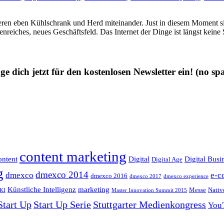
ren eben Kühlschrank und Herd miteinander. Just in diesem Moment si
cenreiches, neues Geschäftsfeld. Das Internet der Dinge ist längst kei
ge dich jetzt für den kostenlosen Newsletter ein!
(no sp
content marketing
ntent
Digital
Digital Busi
Digital Age
g
dmexco 2014
dmexco
e-c
dmexco 2016
dmexco 2017
dmexco experience
Künstliche Intelligenz
marketing
Messe
Nativ
KI
Master Innovation Summit 2015
Start Up
Start Up Serie
Stuttgarter Medienkongress
You