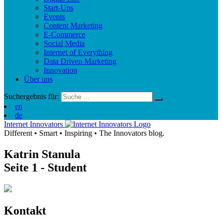
Start-Ups
Events
Content Marketing
E-Commerce
Social Media
Internet of Everything
Data Driven Marketing
Innovation
Über uns
Suchergebnis für:
en
de
Internet Innovators
Different
•
Smart
•
Inspiring
•
The Innovators blog.
Katrin Stanula
Seite 1
- Student
Kontakt