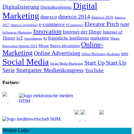
Digital
Digitalisierung
Digitalkonferenz
Marketing
dmexco 2014
dmexco
dmexco 2016
dmexco
Elevator Pitch
e-commerce
HdM
2017
dmexco experience
ECommerce
Innovation
Internet der Dinge
Internet of
Influencer Marketing
Things
IoT
Künstliche Intelligenz
marketing
Journalismus
KI
Master
Online-
Messe
Native advertising
Innovation Summit 2015
Marketing
Online Advertising
seo
Online Marketing Rockstars
Social Media
Start Up
Start Up
Social Media Marketing
Serie
Stuttgarter Medienkongress
YouTube
Partner:
Weitere Links: