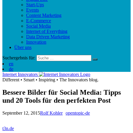
Start-Ups
Events
Content Marketing
E-Commerce
Social Media
Internet of Everything
Data Driven Marketing
Innovation
Über uns
Suchergebnis für:
en
de
Internet Innovators
Different
•
Smart
•
Inspiring
•
The Innovators blog.
Bessere Bilder für Social Media: Tipps
und 20 Tools für den perfekten Post
September 12, 2015
Rolf Kohler
opentopic-de
t3n.de