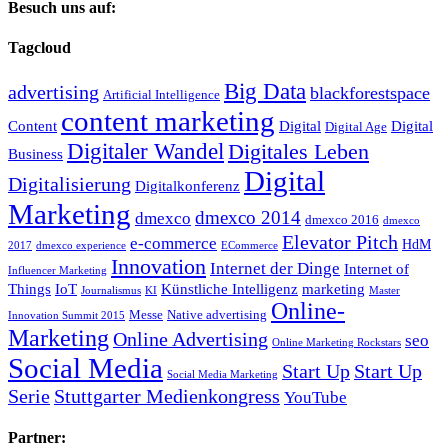
Besuch uns auf:
Tagcloud
Big Data
advertising
blackforestspace
Artificial Intelligence
content marketing
Content
Digital
Digital
Digital Age
Digitaler Wandel
Digitales Leben
Business
Digital
Digitalisierung
Digitalkonferenz
Marketing
dmexco 2014
dmexco
dmexco 2016
dmexco
Elevator Pitch
e-commerce
HdM
2017
dmexco experience
ECommerce
Innovation
Internet der Dinge
Internet of
Influencer Marketing
Things
IoT
Künstliche Intelligenz
marketing
Journalismus
KI
Master
Online-
Messe
Native advertising
Innovation Summit 2015
Marketing
Online Advertising
seo
Online Marketing Rockstars
Social Media
Start Up
Start Up
Social Media Marketing
Serie
Stuttgarter Medienkongress
YouTube
Partner: