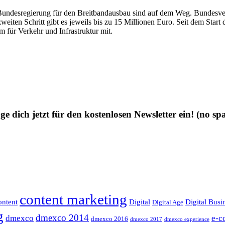
Bundesregierung für den Breitbandausbau sind auf dem Weg. Bundesv
eiten Schritt gibt es jeweils bis zu 15 Millionen Euro. Seit dem St
 für Verkehr und Infrastruktur mit.
ge dich jetzt für den kostenlosen Newsletter ein!
(no sp
content marketing
ntent
Digital
Digital Busi
Digital Age
g
dmexco 2014
dmexco
e-c
dmexco 2016
dmexco 2017
dmexco experience