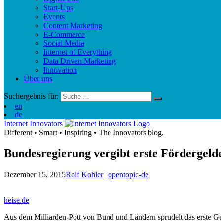
Start-Ups
Events
Content Marketing
E-Commerce
Social Media
Internet of Everything
Data Driven Marketing
Innovation
Über uns
Suchergebnis für:
en
de
Internet Innovators
Different
•
Smart
•
Inspiring
•
The Innovators blog.
Bundesregierung vergibt erste Fördergeld
Dezember 15, 2015
Rolf Kohler
opentopic-de
heise.de
Aus dem Milliarden-Pott von Bund und Ländern sprudelt das erste Ge