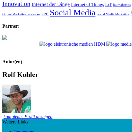
Innovation
Internet der Dinge
Internet of Things
IoT
Journalismus
Social Media
seo
Online Marketing Rockstars
Social Media Marketing
Partner:
Autor(en)
Rolf Kohler
komplettes Profil anzeigen
Weitere Links:
Impressum