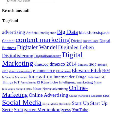
Besuch uns auf:
Tagcloud
Big Data
advertising
blackforestspace
Artificial Intelligence
content marketing
Content
Digital
Digital
Digital Age
Digitaler Wandel
Digitales Leben
Business
Digital
Digitalisierung
Digitalkonferenz
Marketing
dmexco 2014
dmexco
dmexco 2016
dmexco
Elevator Pitch
e-commerce
HdM
2017
dmexco experience
ECommerce
Innovation
Internet der Dinge
Internet of
Influencer Marketing
Things
IoT
Künstliche Intelligenz
marketing
Journalismus
KI
Master
Online-
Messe
Native advertising
Innovation Summit 2015
Marketing
Online Advertising
seo
Online Marketing Rockstars
Social Media
Start Up
Start Up
Social Media Marketing
Serie
Stuttgarter Medienkongress
YouTube