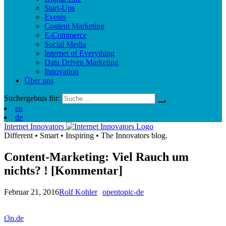
Start-Ups
Events
Content Marketing
E-Commerce
Social Media
Internet of Everything
Data Driven Marketing
Innovation
Über uns
Suchergebnis für:
en
de
Internet Innovators
Different
•
Smart
•
Inspiring
•
The Innovators blog.
Content-Marketing: Viel Rauch um
nichts? ! [Kommentar]
Februar 21, 2016
Rolf Kohler
opentopic-de
t3n.de