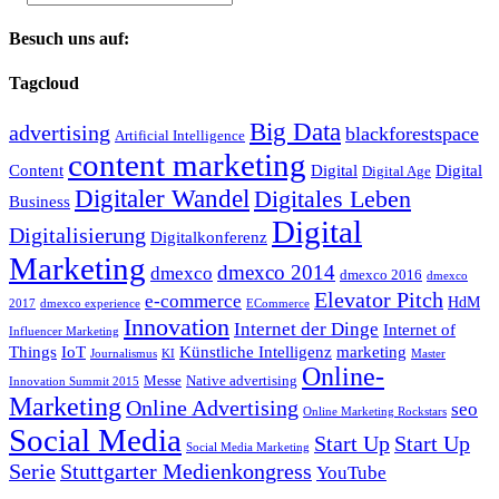
Besuch uns auf:
Tagcloud
Big Data
advertising
blackforestspace
Artificial Intelligence
content marketing
Content
Digital
Digital
Digital Age
Digitaler Wandel
Digitales Leben
Business
Digital
Digitalisierung
Digitalkonferenz
Marketing
dmexco 2014
dmexco
dmexco 2016
dmexco
Elevator Pitch
e-commerce
HdM
2017
dmexco experience
ECommerce
Innovation
Internet der Dinge
Internet of
Influencer Marketing
Things
IoT
Künstliche Intelligenz
marketing
Journalismus
KI
Master
Online-
Messe
Native advertising
Innovation Summit 2015
Marketing
Online Advertising
seo
Online Marketing Rockstars
Social Media
Start Up
Start Up
Social Media Marketing
Serie
Stuttgarter Medienkongress
YouTube