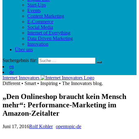
Start-Ups
Events
Content Marketing
E-Commerce
Social Media
Internet of Everything
Data Driven Marketing
Innovation
Über uns
Suchergebnis für:
en
de
Internet Innovators
Different
•
Smart
•
Inspiring
•
The Innovators blog.
„Den Onlineshop braucht kein Mensch
mehr“: Performance-Marketing im
Amazon-Zeitalter
Juni 17, 2016
Rolf Kohler
opentopic-de