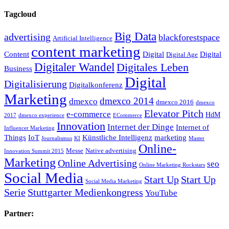
Tagcloud
Big Data
advertising
blackforestspace
Artificial Intelligence
content marketing
Content
Digital
Digital
Digital Age
Digitaler Wandel
Digitales Leben
Business
Digital
Digitalisierung
Digitalkonferenz
Marketing
dmexco 2014
dmexco
dmexco 2016
dmexco
Elevator Pitch
e-commerce
HdM
2017
dmexco experience
ECommerce
Innovation
Internet der Dinge
Internet of
Influencer Marketing
Things
IoT
Künstliche Intelligenz
marketing
Journalismus
KI
Master
Online-
Messe
Native advertising
Innovation Summit 2015
Marketing
Online Advertising
seo
Online Marketing Rockstars
Social Media
Start Up
Start Up
Social Media Marketing
Serie
Stuttgarter Medienkongress
YouTube
Partner: