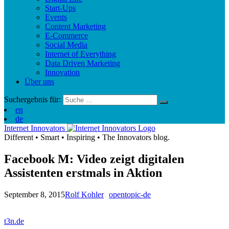
Start-Ups
Events
Content Marketing
E-Commerce
Social Media
Internet of Everything
Data Driven Marketing
Innovation
Über uns
Suchergebnis für:
en
de
Internet Innovators
Different
•
Smart
•
Inspiring
•
The Innovators blog.
Facebook M: Video zeigt digitalen
Assistenten erstmals in Aktion
September 8, 2015
Rolf Kohler
opentopic-de
t3n.de