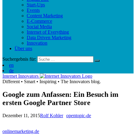
Start-Ups
Events
Content Marketing
E-Commerce
Social Media
Internet of Everything
Data Driven Marketing
Innovation
Über uns
Suchergebnis für:
en
de
Internet Innovators
Different
•
Smart
•
Inspiring
•
The Innovators blog.
Google zum Anfassen: Ein Besuch im
ersten Google Partner Store
Dezember 11, 2015
Rolf Kohler
opentopic-de
onlinemarketing.de