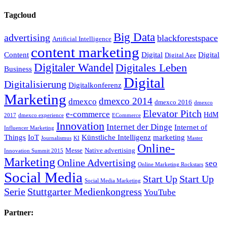
Tagcloud
Big Data
advertising
blackforestspace
Artificial Intelligence
content marketing
Content
Digital
Digital
Digital Age
Digitaler Wandel
Digitales Leben
Business
Digital
Digitalisierung
Digitalkonferenz
Marketing
dmexco 2014
dmexco
dmexco 2016
dmexco
Elevator Pitch
e-commerce
HdM
2017
dmexco experience
ECommerce
Innovation
Internet der Dinge
Internet of
Influencer Marketing
Things
IoT
Künstliche Intelligenz
marketing
Journalismus
KI
Master
Online-
Messe
Native advertising
Innovation Summit 2015
Marketing
Online Advertising
seo
Online Marketing Rockstars
Social Media
Start Up
Start Up
Social Media Marketing
Serie
Stuttgarter Medienkongress
YouTube
Partner: