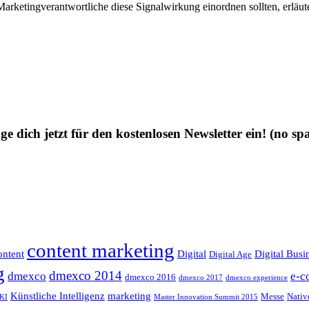
arketingverantwortliche diese Signalwirkung einordnen sollten, erläut
ge dich jetzt für den kostenlosen Newsletter ein!
(no sp
content marketing
ntent
Digital
Digital Busi
Digital Age
g
dmexco 2014
dmexco
e-c
dmexco 2016
dmexco 2017
dmexco experience
Künstliche Intelligenz
marketing
Messe
Nativ
KI
Master Innovation Summit 2015