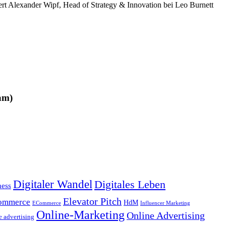
ert Alexander Wipf, Head of Strategy & Innovation bei Leo Burnett
am)
Digitaler Wandel
Digitales Leben
ness
Elevator Pitch
ommerce
HdM
ECommerce
Influencer Marketing
Online-Marketing
Online Advertising
e advertising