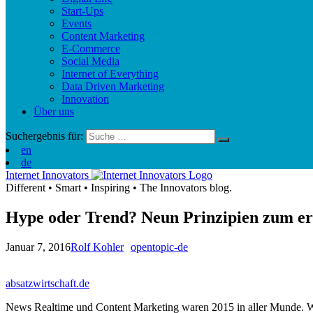
Start-Ups
Events
Content Marketing
E-Commerce
Social Media
Internet of Everything
Data Driven Marketing
Innovation
Über uns
Suchergebnis für:
en
de
Internet Innovators
Different
•
Smart
•
Inspiring
•
The Innovators blog.
Hype oder Trend? Neun Prinzipien zum erf
Januar 7, 2016
Rolf Kohler
opentopic-de
absatzwirtschaft.de
News Realtime und Content Marketing waren 2015 in aller Munde. Wa