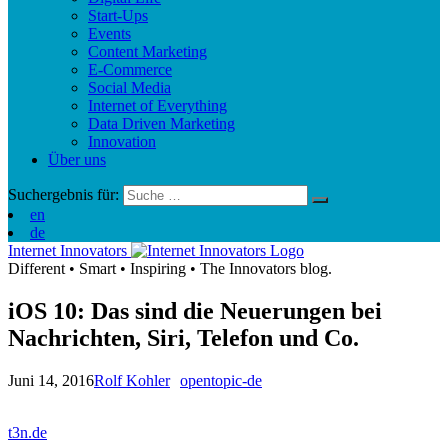
Start-Ups
Events
Content Marketing
E-Commerce
Social Media
Internet of Everything
Data Driven Marketing
Innovation
Über uns
Suchergebnis für:
en
de
Internet Innovators
Different
•
Smart
•
Inspiring
•
The Innovators blog.
iOS 10: Das sind die Neuerungen bei
Nachrichten, Siri, Telefon und Co.
Juni 14, 2016
Rolf Kohler
opentopic-de
t3n.de