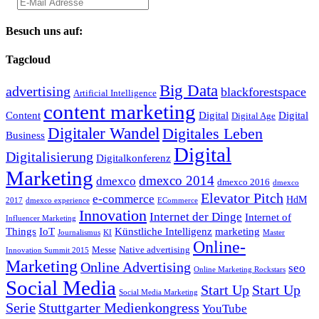
Besuch uns auf:
Tagcloud
Big Data
advertising
blackforestspace
Artificial Intelligence
content marketing
Content
Digital
Digital
Digital Age
Digitaler Wandel
Digitales Leben
Business
Digital
Digitalisierung
Digitalkonferenz
Marketing
dmexco 2014
dmexco
dmexco 2016
dmexco
Elevator Pitch
e-commerce
HdM
2017
dmexco experience
ECommerce
Innovation
Internet der Dinge
Internet of
Influencer Marketing
Things
IoT
Künstliche Intelligenz
marketing
Journalismus
KI
Master
Online-
Messe
Native advertising
Innovation Summit 2015
Marketing
Online Advertising
seo
Online Marketing Rockstars
Social Media
Start Up
Start Up
Social Media Marketing
Serie
Stuttgarter Medienkongress
YouTube