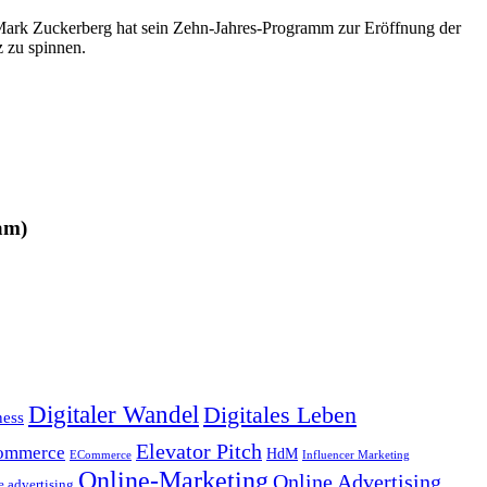
 Mark Zuckerberg hat sein Zehn-Jahres-Programm zur Eröffnung der
z zu spinnen.
am)
Digitaler Wandel
Digitales Leben
ness
Elevator Pitch
ommerce
HdM
ECommerce
Influencer Marketing
Online-Marketing
Online Advertising
e advertising