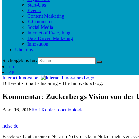
Start-Ups
Events
Content Marketing
E-Commerce
Social Media
Internet of Everything
Data Driven Marketing
Innovation
Über uns
Suchergebnis für:
en
de
Internet Innovators
Different
•
Smart
•
Inspiring
•
The Innovators blog.
Kommentar: Zuckerbergs Vision von der 
April 16, 2016
Rolf Kohler
opentopic-de
heise.de
Facebook baut an einem Netz im Netz, das kein Nutzer mehr verlassen