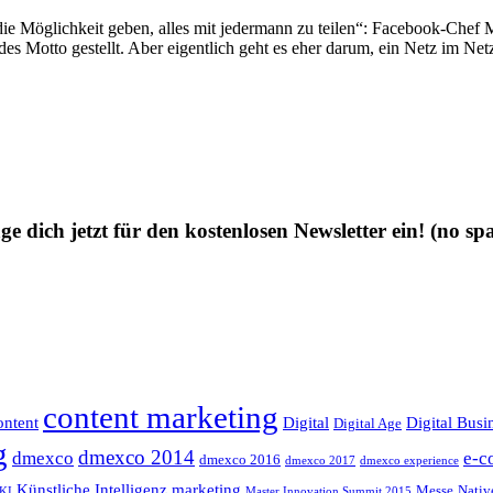
ie Möglichkeit geben, alles mit jedermann zu teilen“: Facebook-Chef
ndes Motto gestellt. Aber eigentlich geht es eher darum, ein Netz im Net
ge dich jetzt für den kostenlosen Newsletter ein!
(no sp
content marketing
ntent
Digital
Digital Busi
Digital Age
g
dmexco 2014
dmexco
e-c
dmexco 2016
dmexco 2017
dmexco experience
Künstliche Intelligenz
marketing
Messe
Nativ
KI
Master Innovation Summit 2015