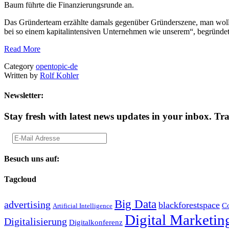
Baum führte die Finanzierungsrunde an.
Das Gründerteam erzählte damals gegenüber Gründerszene, man wolle s
bei so einem kapitalintensiven Unternehmen wie unserem“, begründe
Read More
Category
opentopic-de
Written by
Rolf Kohler
Newsletter:
Stay fresh with latest news updates in your inbox.
Tra
Besuch uns auf:
Tagcloud
Big Data
advertising
blackforestspace
Co
Artificial Intelligence
Digital Marketin
Digitalisierung
Digitalkonferenz