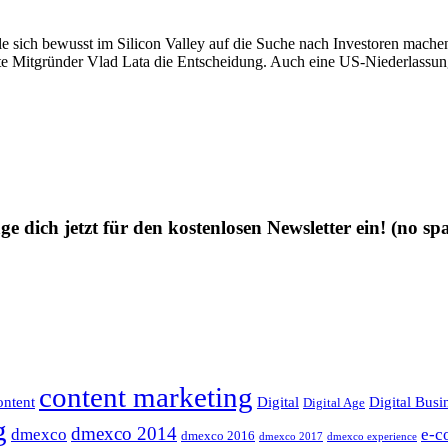
ich bewusst im Silicon Valley auf die Suche nach Investoren machen. 
te Mitgründer Vlad Lata die Entscheidung. Auch eine US-Niederlassun
ge dich jetzt für den kostenlosen Newsletter ein!
(no sp
content marketing
ntent
Digital
Digital Busi
Digital Age
g
dmexco 2014
dmexco
e-c
dmexco 2016
dmexco 2017
dmexco experience