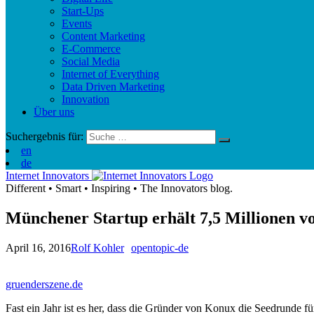
Start-Ups
Events
Content Marketing
E-Commerce
Social Media
Internet of Everything
Data Driven Marketing
Innovation
Über uns
Suchergebnis für:
en
de
Internet Innovators
Different
•
Smart
•
Inspiring
•
The Innovators blog.
Münchener Startup erhält 7,5 Millionen vo
April 16, 2016
Rolf Kohler
opentopic-de
gruenderszene.de
Fast ein Jahr ist es her, dass die Gründer von Konux die Seedrunde f