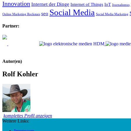
Innovation
Internet der Dinge
Internet of Things
IoT
Journalismus
Social Media
seo
Online Marketing Rockstars
Social Media Marketing
Partner:
Autor(en)
Rolf Kohler
komplettes Profil anzeigen
Weitere Links:
Impressum