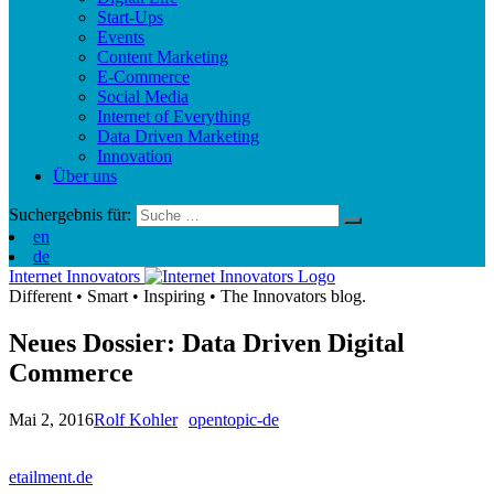
Start-Ups
Events
Content Marketing
E-Commerce
Social Media
Internet of Everything
Data Driven Marketing
Innovation
Über uns
Suchergebnis für:
en
de
Internet Innovators
Different
•
Smart
•
Inspiring
•
The Innovators blog.
Neues Dossier: Data Driven Digital
Commerce
Mai 2, 2016
Rolf Kohler
opentopic-de
etailment.de