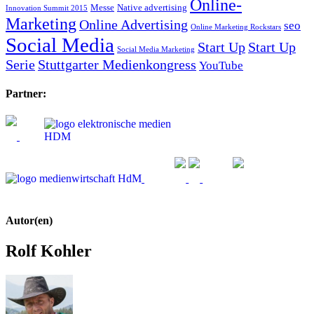
Online-
Messe
Native advertising
Innovation Summit 2015
Marketing
Online Advertising
seo
Online Marketing Rockstars
Social Media
Start Up
Start Up
Social Media Marketing
Serie
Stuttgarter Medienkongress
YouTube
Partner:
Autor(en)
Rolf Kohler