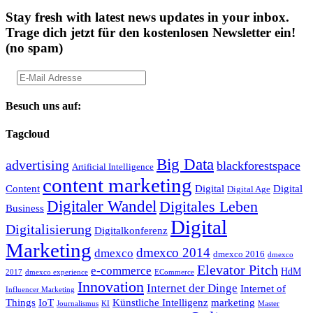
Stay fresh with latest news updates in your inbox.
Trage dich jetzt für den kostenlosen Newsletter ein!
(no spam)
Besuch uns auf:
Tagcloud
Big Data
advertising
blackforestspace
Artificial Intelligence
content marketing
Content
Digital
Digital
Digital Age
Digitaler Wandel
Digitales Leben
Business
Digital
Digitalisierung
Digitalkonferenz
Marketing
dmexco 2014
dmexco
dmexco 2016
dmexco
Elevator Pitch
e-commerce
HdM
2017
dmexco experience
ECommerce
Innovation
Internet der Dinge
Internet of
Influencer Marketing
Things
IoT
Künstliche Intelligenz
marketing
Journalismus
KI
Master