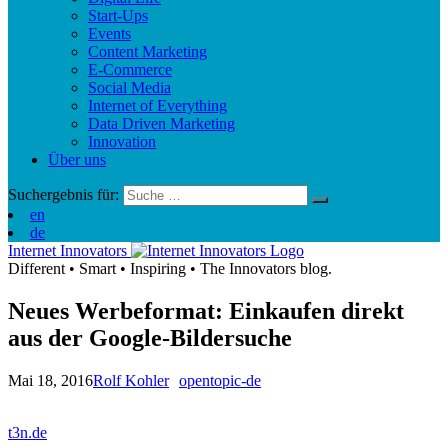
Start-Ups
Events
Content Marketing
E-Commerce
Social Media
Internet of Everything
Data Driven Marketing
Innovation
Über uns
Suchergebnis für:
en
de
Internet Innovators
Different
•
Smart
•
Inspiring
•
The Innovators blog.
Neues Werbeformat: Einkaufen direkt
aus der Google-Bildersuche
Mai 18, 2016
Rolf Kohler
opentopic-de
t3n.de