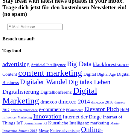
Stay fresh with latest news updates in your inbox.
Trage dich jetzt für den kostenlosen Newsletter ein!
(no spam)
Besuch uns auf:
Tagcloud
Big Data
advertising
blackforestspace
Artificial Intelligence
content marketing
Content
Digital
Digital
Digital Age
Digitaler Wandel
Digitales Leben
Business
Digital
Digitalisierung
Digitalkonferenz
Marketing
dmexco 2014
dmexco
dmexco 2016
dmexco
Elevator Pitch
e-commerce
HdM
2017
dmexco experience
ECommerce
Innovation
Internet der Dinge
Internet of
Influencer Marketing
Things
IoT
Künstliche Intelligenz
marketing
Journalismus
KI
Master
Online-
Messe
Native advertising
Innovation Summit 2015