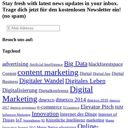
Stay fresh with latest news updates in your inbox.
Trage dich jetzt für den kostenlosen Newsletter ein!
(no spam)
Besuch uns auf:
Tagcloud
Big Data
advertising
blackforestspace
Artificial Intelligence
content marketing
Content
Digital
Digital
Digital Age
Digitaler Wandel
Digitales Leben
Business
Digital
Digitalisierung
Digitalkonferenz
Marketing
dmexco 2014
dmexco
dmexco 2016
dmexco
Elevator Pitch
e-commerce
HdM
2017
dmexco experience
ECommerce
Innovation
Internet der Dinge
Internet of
Influencer Marketing
Things
IoT
Künstliche Intelligenz
marketing
Journalismus
KI
Master
Online-
Messe
Native advertising
Innovation Summit 2015