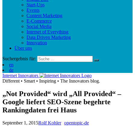
Start-Ups
Events
Content Marketing
E-Commerce
Social Media
Internet of Everything
Data Driven Marketing
Innovation
Über uns
Suchergebnis für:
en
de
Internet Innovators
Different
•
Smart
•
Inspiring
•
The Innovators blog.
„Not Provided“ wird „All Provided“ –
Google liefert SEO-Szene begehrte
Rankingdaten frei Haus
September 1, 2015
Rolf Kohler
opentopic-de