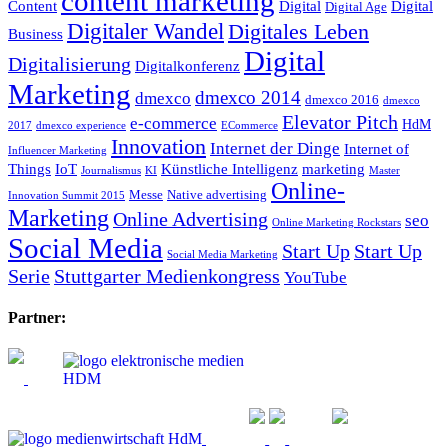
content marketing
Content
Digital
Digital
Digital Age
Digitaler Wandel
Digitales Leben
Business
Digital
Digitalisierung
Digitalkonferenz
Marketing
dmexco 2014
dmexco
dmexco 2016
dmexco
Elevator Pitch
e-commerce
HdM
2017
dmexco experience
ECommerce
Innovation
Internet der Dinge
Internet of
Influencer Marketing
Things
IoT
Künstliche Intelligenz
marketing
Journalismus
KI
Master
Online-
Messe
Native advertising
Innovation Summit 2015
Marketing
Online Advertising
seo
Online Marketing Rockstars
Social Media
Start Up
Start Up
Social Media Marketing
Serie
Stuttgarter Medienkongress
YouTube
Partner: