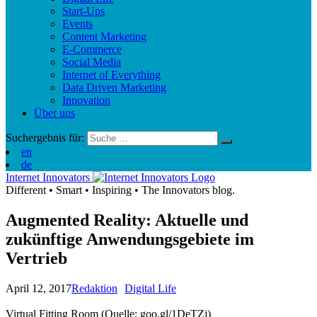
Start-Ups
Events
Content Marketing
E-Commerce
Social Media
Internet of Everything
Data Driven Marketing
Innovation
Über uns
Suchergebnis für:
en
de
Internet Innovators
Different
•
Smart
•
Inspiring
•
The Innovators blog.
Augmented Reality: Aktuelle und
zukünftige Anwendungsgebiete im
Vertrieb
April 12, 2017
Redaktion
Digital Life
Virtual Fitting Room (Quelle: goo.gl/1DeTZj)