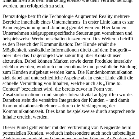
Maßnahmen aus dem Marketing ebenso wie dem Vertrieb benötigt
werden, um erfolgreich zu sein.
Demzufolge betrifft die Technologie Augmented Reality mehrere
Bereiche innerhalb eines Unternehmens. In erster Linie kann es zur
Kundengewinnung und -bindung genutzt werden. Hier können
Unternehmen zielgruppenspezifische Steuerungen vornehmen und
beispielsweise Werbebotschaften inszenieren. Des Weiteren betrifft
es den Bereich der Kommunikation: Der Kunde erhält die
Möglichkeit, zusätzliche Informationen direkt auf dem Endgerät –
oder über das Trägerobjekt wie zukünftig über Kontaktlinsen –
abzurufen. Dabei können Marken sowie deren Produkte interaktiv
erlebbar werden, wodurch eine emotionale und persönliche Bindung
zum Kunden aufgebaut werden kann. Die Kundenkommunikation
zielt dabei auf unterschiedliche Aspekte ab. In erster Linie zählt die
schnelle Vermittlung von Inhalten, welche auch als „Time-to-
Content“ bezeichnet wird, die bereits zuvor in Form von
Zusatzinformationen und simpler Interaktivität aufgegriffen wurde.
Daneben steht die verstärkte Integration der Kunden – und damit
Kommunikationsteilnehmer – durch die Verlängerung der
Kommunikationszeit. Dies kann beispielsweise durch ansprechende
Inhalte erreicht werden.
Dieser Punkt geht einher mit der Verbreitung von Neugierde beim
potenziellen Kunden, wodurch insbesondere auch noch unbeteiligte
Zielgruppen erreicht und gewonnen werden können. Außerdem hat