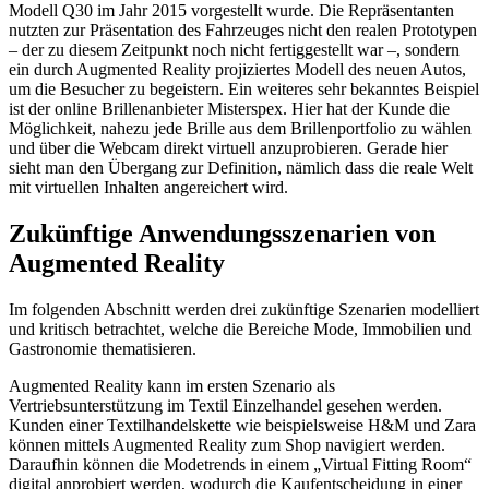
Modell Q30 im Jahr 2015 vorgestellt wurde. Die Repräsentanten
nutzten zur Präsentation des Fahrzeuges nicht den realen Prototypen
– der zu diesem Zeitpunkt noch nicht fertiggestellt war –, sondern
ein durch Augmented Reality projiziertes Modell des neuen Autos,
um die Besucher zu begeistern. Ein weiteres sehr bekanntes Beispiel
ist der online Brillenanbieter Misterspex. Hier hat der Kunde die
Möglichkeit, nahezu jede Brille aus dem Brillenportfolio zu wählen
und über die Webcam direkt virtuell anzuprobieren. Gerade hier
sieht man den Übergang zur Definition, nämlich dass die reale Welt
mit virtuellen Inhalten angereichert wird.
Zukünftige Anwendungsszenarien von
Augmented Reality
Im folgenden Abschnitt werden drei zukünftige Szenarien modelliert
und kritisch betrachtet, welche die Bereiche Mode, Immobilien und
Gastronomie thematisieren.
Augmented Reality kann im ersten Szenario als
Vertriebsunterstützung im Textil Einzelhandel gesehen werden.
Kunden einer Textilhandelskette wie beispielsweise H&M und Zara
können mittels Augmented Reality zum Shop navigiert werden.
Daraufhin können die Modetrends in einem „Virtual Fitting Room“
digital anprobiert werden, wodurch die Kaufentscheidung in einer