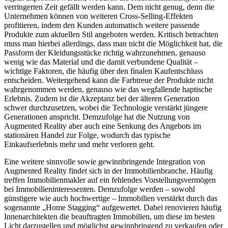
verringerten Zeit gefällt werden kann. Dem nicht genug, denn die
Unternehmen können von weiteren Cross-Selling-Effekten
profitieren, indem den Kunden automatisch weitere passende
Produkte zum aktuellen Stil angeboten werden. Kritisch betrachten
muss man hierbei allerdings, dass man nicht die Möglichkeit hat, die
Passform der Kleidungsstücke richtig wahrzunehmen, genauso
wenig wie das Material und die damit verbundene Qualität –
wichtige Faktoren, die häufig über den finalen Kaufentschluss
entscheiden. Weitergehend kann die Farbtreue der Produkte nicht
wahrgenommen werden, genauso wie das wegfallende haptische
Erlebnis. Zudem ist die Akzeptanz bei der älteren Generation
schwer durchzusetzen, wobei die Technologie verstärkt jüngere
Generationen anspricht. Demzufolge hat die Nutzung von
Augmented Reality aber auch eine Senkung des Angebots im
stationären Handel zur Folge, wodurch das typische
Einkaufserlebnis mehr und mehr verloren geht.
Eine weitere sinnvolle sowie gewinnbringende Integration von
Augmented Reality findet sich in der Immobilienbranche. Häufig
treffen Immobilienmakler auf ein fehlendes Vorstellungsvermögen
bei Immobilieninteressenten. Demzufolge werden – sowohl
günstigere wie auch hochwertige – Immobilien verstärkt durch das
sogenannte „Home Stagging“ aufgewertet. Dabei renovieren häufig
Innenarchitekten die beauftragten Immobilien, um diese im besten
Licht darzustellen und möglichst gewinnbringend zu verkaufen oder