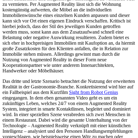
zu vermieten. Per Augmented Reality lässt sich die Wohnung
kostengünstig aufwerten, die Möbel an die individuellen
Immobilienwünsche eines einzelnen Kunden anpassen und dieser
kann sich vor Ort einen eigenen Eindruck verschaffen. Kritisch ist
hierbei jedoch, dass der Stil des jeweiligen Kunden getroffen
werden muss, sonst kann aus dem Zusatzaufwand schnell eine
Belastung oder negative Auswirkung resultieren. Zudem bietet es
sich eher in hochpreisigen Immobilien mit Kaufoption an, da hiermit
große Zusatzkosten für den Klienten anfallen, die in Relation zur
Immobilie stehen müssen. Allerdings gewinnt man durch die
Nutzung von Augmented Reality in dieser Form neue
Kooperationspartner wie unter anderem Innenarchitekten,
Handwerker oder Möbelhäuser.
Das dritte und letzte Szenario betrachtet die Nutzung der erweiterten
Realität in der Gastronomie-Branche. Konkretisierend wird hier auf
ein Fallbeispiel aus dem Kurzfilm
Sight from Robot Genius
eingegangen. In dem eben genannten Video geht es um ein
zukünftiges Leben, welches 24/7 von einem Augmented Reality
System, integriert in smarte Kontaktlinsen, begleitet und dominiert
wird. In einer speziellen Szene verabreden sich zwei Menschen in
einem Restaurant. Dabei wird die gesamte Unterhaltung von der
Technologie – Augmented Reality verknüpft mit einer künstlichen
Intelligenz – analysiert und den Personen Handlungsempfehlungen
vorgeschlagen, wie beispielsweise einen Witz zu machen oder