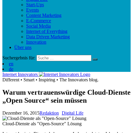
Start-Ups
Events
Content Marketing
E-Commerce
Social Media
Internet of Everything
Data Driven Marketing
Innovation
Über uns
Suchergebnis für:
en
de
Internet Innovators
Different
•
Smart
•
Inspiring
•
The Innovators blog.
Warum vertrauenswürdige Cloud-Dienste
„Open Source“ sein müssen
Dezember 16, 2015
Redaktion
Digital Life
Cloud-Dienste als "Open-Source" Lösung