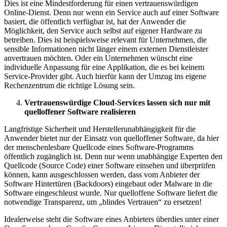
Dies ist eine Mindestforderung für einen vertrauenswürdigen
Online-Dienst. Denn nur wenn ein Service auch auf einer Software
basiert, die öffentlich verfügbar ist, hat der Anwender die
Möglichkeit, den Service auch selbst auf eigener Hardware zu
betreiben. Dies ist beispielsweise relevant für Unternehmen, die
sensible Informationen nicht länger einem externen Dienstleister
anvertrauen möchten. Oder ein Unternehmen wünscht eine
individuelle Anpassung für eine Applikation, die es bei keinem
Service-Provider gibt. Auch hierfür kann der Umzug ins eigene
Rechenzentrum die richtige Lösung sein.
Vertrauenswürdige Cloud-Services lassen sich nur mit
quelloffener Software realisieren
Langfristige
Sicherheit und Herstellerunabhängigkeit für die
Anwender
bietet nur der Einsatz von quelloffener Software, da hier
der
menschenlesbare Quellcode eines Software-Programms
öffentlich zugänglich ist. Denn n
ur wenn unabhängige Experten den
Quellcode (Source Code) einer Software einsehen und überprüfen
können, kann ausgeschlossen werden, dass vom Anbieter der
Software Hintertüren (Backdoors) eingebaut oder Malware in die
Software eingeschleust wurde
. Nur quelloffene Software liefert die
notwendige Transparenz, um „blindes Vertrauen“ zu ersetzen!
Idealerweise steht die Software eines Anbieters überdies unter einer