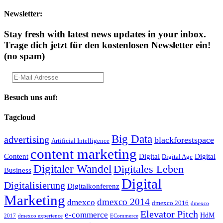
Newsletter:
Stay fresh with latest news updates in your inbox.
Trage dich jetzt für den kostenlosen Newsletter ein!
(no spam)
Besuch uns auf:
Tagcloud
Big Data
advertising
blackforestspace
Artificial Intelligence
content marketing
Content
Digital
Digital
Digital Age
Digitaler Wandel
Digitales Leben
Business
Digital
Digitalisierung
Digitalkonferenz
Marketing
dmexco 2014
dmexco
dmexco 2016
dmexco
Elevator Pitch
e-commerce
HdM
2017
dmexco experience
ECommerce