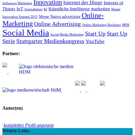
Innovation
Internet der Dinge
Internet of
Influencer Marketing
Things
IoT
Künstliche Intelligenz
marketing
Journalismus
KI
Master
Online-
Messe
Native advertising
Innovation Summit 2015
Marketing
Online Advertising
seo
Online Marketing Rockstars
Social Media
Start Up
Start Up
Social Media Marketing
Serie
Stuttgarter Medienkongress
YouTube
Partner:
Autor(en)
komplettes Profil anzeigen
Weitere Links: