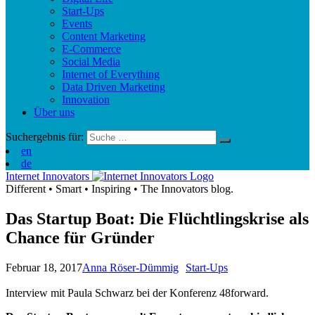
Start-Ups
Events
Content Marketing
E-Commerce
Social Media
Internet of Everything
Data Driven Marketing
Innovation
Über uns
Suchergebnis für:
en
de
Internet Innovators
Different
•
Smart
•
Inspiring
•
The Innovators blog.
Das Startup Boat: Die Flüchtlingskrise als
Chance für Gründer
Februar 18, 2017
Anna Röser-Dümmig
Start-Ups
Interview mit Paula Schwarz bei der Konferenz 48forward.