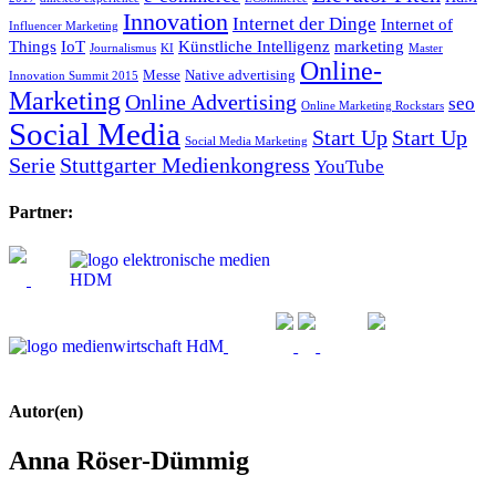
Innovation
Internet der Dinge
Internet of
Influencer Marketing
Things
IoT
Künstliche Intelligenz
marketing
Journalismus
KI
Master
Online-
Messe
Native advertising
Innovation Summit 2015
Marketing
Online Advertising
seo
Online Marketing Rockstars
Social Media
Start Up
Start Up
Social Media Marketing
Serie
Stuttgarter Medienkongress
YouTube
Partner:
Autor(en)
Anna Röser-Dümmig