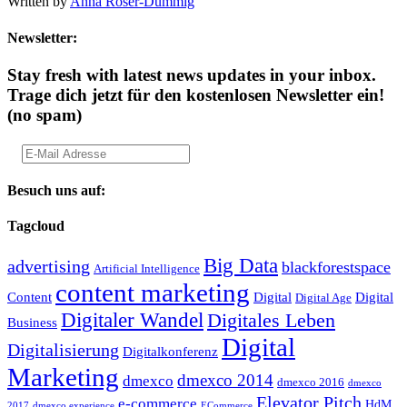
Written by
Anna Röser-Dümmig
Newsletter:
Stay fresh with latest news updates in your inbox.
Trage dich jetzt für den kostenlosen Newsletter ein!
(no spam)
Besuch uns auf:
Tagcloud
Big Data
advertising
blackforestspace
Artificial Intelligence
content marketing
Content
Digital
Digital
Digital Age
Digitaler Wandel
Digitales Leben
Business
Digital
Digitalisierung
Digitalkonferenz
Marketing
dmexco 2014
dmexco
dmexco 2016
dmexco
Elevator Pitch
e-commerce
HdM
2017
dmexco experience
ECommerce