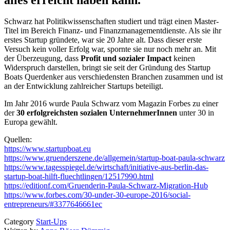
Schwarz hat Politikwissenschaften studiert und trägt einen Master-
Titel im Bereich Finanz- und Finanzmanagementdienste. Als sie ihr
erstes Startup gründete, war sie 20 Jahre alt. Dass dieser erste
Versuch kein voller Erfolg war, spornte sie nur noch mehr an. Mit
der Überzeugung, dass
Profit und sozialer Impact
keinen
Widerspruch darstellen, bringt sie seit der Gründung des Startup
Boats Querdenker aus verschiedensten Branchen zusammen und ist
an der Entwicklung zahlreicher Startups beteiligt.
Im Jahr 2016 wurde Paula Schwarz vom Magazin Forbes zu einer
der
30 erfolgreichsten sozialen UnternehmerInnen
unter 30 in
Europa gewählt.
Quellen:
https://www.startupboat.eu
https://www.gruenderszene.de/allgemein/startup-boat-paula-schwarz
https://www.tagesspiegel.de/wirtschaft/initiative-aus-berlin-das-
startup-boat-hilft-fluechtlingen/12517990.html
https://editionf.com/Gruenderin-Paula-Schwarz-Migration-Hub
https://www.forbes.com/30-under-30-europe-2016/social-
entrepreneurs/#3377646661ec
Category
Start-Ups