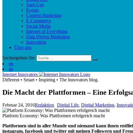
Start-Ups
Events
Content Marketing
E-Commerce
Social Media
Internet of Everything
Data Driven Marketing
Innovation
Über uns
Suchergebnis für:
en
de
Internet Innovators
Different
•
Smart
•
Inspiring
•
The Innovators blog.
Die Macht der Plattformen – Eine Erfolgs
Februar 24, 2016
Redaktion
Digital Life
,
Digital Marketing
,
Innovati
Platform Economy: Was Plattformen erfolgreich macht
Plattformen sind in aller Munde und niemand kann ihnen entflie
instagram, facebook und twitter mit meinen Followern und Fre