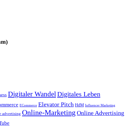
am)
Digitaler Wandel
Digitales Leben
ness
Elevator Pitch
ommerce
HdM
ECommerce
Influencer Marketing
Online-Marketing
Online Advertising
e advertising
Tube