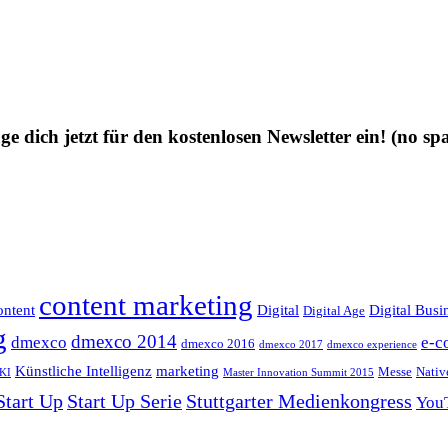
ge dich jetzt für den kostenlosen Newsletter ein!
(no sp
content marketing
ntent
Digital
Digital Busi
Digital Age
g
dmexco 2014
dmexco
e-c
dmexco 2016
dmexco 2017
dmexco experience
Künstliche Intelligenz
marketing
Messe
Nativ
KI
Master Innovation Summit 2015
Start Up
Start Up Serie
Stuttgarter Medienkongress
You