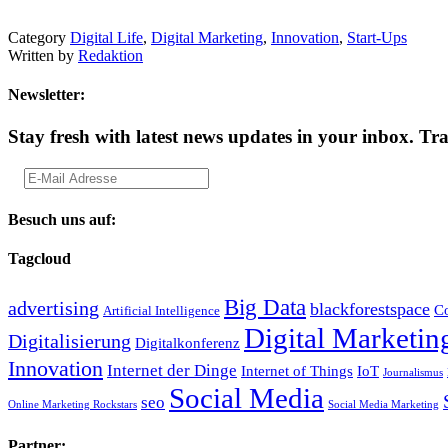
Category
Digital Life
,
Digital Marketing
,
Innovation
,
Start-Ups
Written by
Redaktion
Newsletter:
Stay fresh with latest news updates in your inbox.
Tra
Besuch uns auf:
Tagcloud
Big Data
advertising
blackforestspace
Co
Artificial Intelligence
Digital Marketin
Digitalisierung
Digitalkonferenz
Innovation
Internet der Dinge
Internet of Things
IoT
Journalismus
Social Media
seo
Online Marketing Rockstars
Social Media Marketing
Partner: