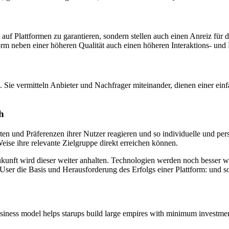
auf Plattformen zu garantieren, sondern stellen auch einen Anreiz für 
rm neben einer höheren Qualität auch einen höheren Interaktions- und P
 Sie vermitteln Anbieter und Nachfrager miteinander, dienen einer ei
h
en und Präferenzen ihrer Nutzer reagieren und so individuelle und person
eise ihre relevante Zielgruppe direkt erreichen können.
Zukunft wird dieser weiter anhalten. Technologien werden noch besse
User die Basis und Herausforderung des Erfolgs einer Plattform: und s
ness model helps starups build large empires with minimum investment