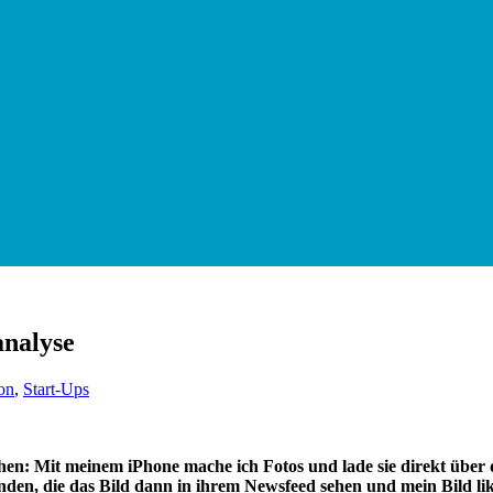
analyse
on
,
Start-Ups
hen: Mit meinem iPhone mache ich Fotos und lade sie direkt über 
unden, die das Bild dann in ihrem Newsfeed sehen und mein Bild 