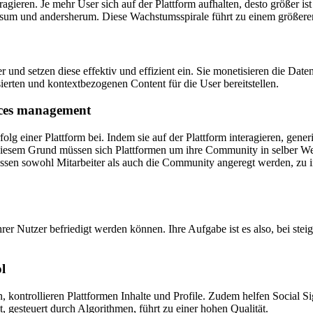
gieren. Je mehr User sich auf der Plattform aufhalten, desto größer ist 
nsum und andersherum. Diese Wachstumsspirale führt zu einem größeren
 und setzen diese effektiv und effizient ein. Sie monetisieren die D
ierten und kontextbezogenen Content für die User bereitstellen.
ces management
g einer Plattform bei. Indem sie auf der Plattform interagieren, generi
diesem Grund müssen sich Plattformen um ihre Community in selber We
en sowohl Mitarbeiter als auch die Community angeregt werden, zu inte
hrer Nutzer befriedigt werden können. Ihre Aufgabe ist es also, bei st
l
 kontrollieren Plattformen Inhalte und Profile. Zudem helfen Social Si
, gesteuert durch Algorithmen, führt zu einer hohen Qualität.