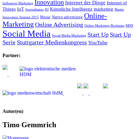
Innovation
Internet der Dinge
Internet of
Influencer Marketing
Things
IoT
Künstliche Intelligenz
marketing
Journalismus
KI
Master
Online-
Messe
Native advertising
Innovation Summit 2015
Marketing
Online Advertising
seo
Online Marketing Rockstars
Social Media
Start Up
Start Up
Social Media Marketing
Serie
Stuttgarter Medienkongress
YouTube
Partner:
Autor(en)
Timo Gemmrich