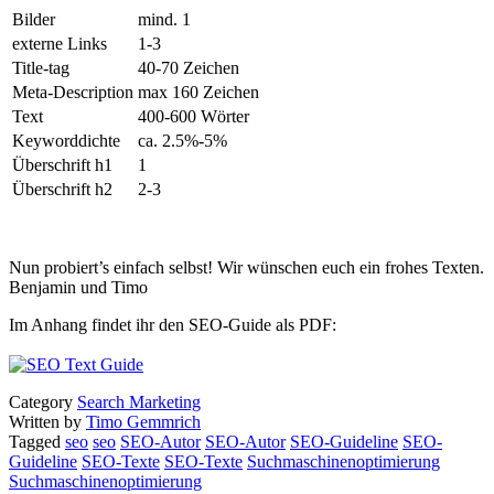
Bilder
mind. 1
externe Links
1-3
Title-tag
40-70 Zeichen
Meta-Description
max 160 Zeichen
Text
400-600 Wörter
Keyworddichte
ca. 2.5%-5%
Überschrift h1
1
Überschrift h2
2-3
Nun probiert’s einfach selbst! Wir wünschen euch ein frohes Texten.
Benjamin und Timo
Im Anhang findet ihr den SEO-Guide als PDF:
Category
Search Marketing
Written by
Timo Gemmrich
Tagged
seo
seo
SEO-Autor
SEO-Autor
SEO-Guideline
SEO-
Guideline
SEO-Texte
SEO-Texte
Suchmaschinenoptimierung
Suchmaschinenoptimierung