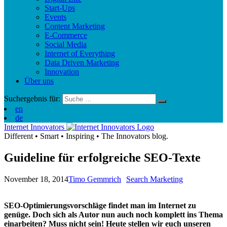
Start-Ups
Events
Content Marketing
E-Commerce
Social Media
Internet of Everything
Data Driven Marketing
Innovation
Über uns
Suchergebnis für:
en
de
Internet Innovators
Different
•
Smart
•
Inspiring
•
The Innovators blog.
Guideline für erfolgreiche SEO-Texte
November 18, 2014
Timo Gemmrich
Search Marketing
SEO-Optimierungsvorschläge findet man im Internet zu
genüge. Doch sich als Autor nun auch noch komplett ins Thema
einarbeiten? Muss nicht sein! Heute stellen wir euch unseren