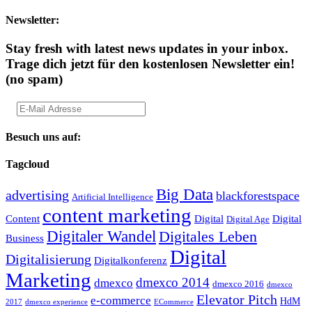
Newsletter:
Stay fresh with latest news updates in your inbox.
Trage dich jetzt für den kostenlosen Newsletter ein!
(no spam)
Besuch uns auf:
Tagcloud
Big Data
advertising
blackforestspace
Artificial Intelligence
content marketing
Content
Digital
Digital
Digital Age
Digitaler Wandel
Digitales Leben
Business
Digital
Digitalisierung
Digitalkonferenz
Marketing
dmexco 2014
dmexco
dmexco 2016
dmexco
Elevator Pitch
e-commerce
HdM
2017
dmexco experience
ECommerce