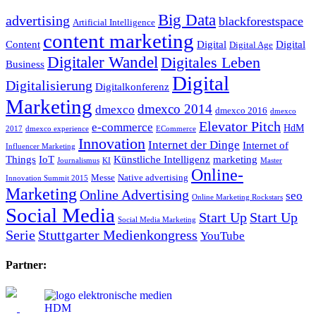
Big Data
advertising
blackforestspace
Artificial Intelligence
content marketing
Content
Digital
Digital
Digital Age
Digitaler Wandel
Digitales Leben
Business
Digital
Digitalisierung
Digitalkonferenz
Marketing
dmexco 2014
dmexco
dmexco 2016
dmexco
Elevator Pitch
e-commerce
HdM
2017
dmexco experience
ECommerce
Innovation
Internet der Dinge
Internet of
Influencer Marketing
Things
IoT
Künstliche Intelligenz
marketing
Journalismus
KI
Master
Online-
Messe
Native advertising
Innovation Summit 2015
Marketing
Online Advertising
seo
Online Marketing Rockstars
Social Media
Start Up
Start Up
Social Media Marketing
Serie
Stuttgarter Medienkongress
YouTube
Partner: