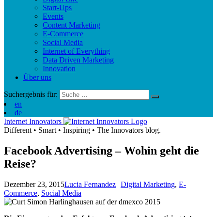
Start-Ups
Events
Content Marketing
E-Commerce
Social Media
Internet of Everything
Data Driven Marketing
Innovation
Über uns
Suchergebnis für:
en
de
Internet Innovators
Different
•
Smart
•
Inspiring
•
The Innovators blog.
Facebook Advertising – Wohin geht die
Reise?
Dezember 23, 2015
Lucia Fernandez
Digital Marketing
,
E-
Commerce
,
Social Media