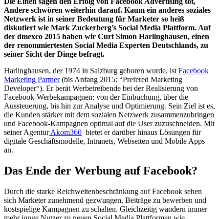
Die Einen sagen den Erfolg von Facebook Advertising tot,
Andere schwören weiterhin darauf. Kaum ein anderes soziales
Netzwerk ist in seiner Bedeutung für Marketer so heiß
diskutiert wie Mark Zuckerberg’s Social Media Plattform. Auf
der dmexco 2015 haben wir Curt Simon Harlinghausen, einen
der renommiertesten Social Media Experten Deutschlands, zu
seiner Sicht der Dinge befragt.
Harlinghausen, der 1974 in Salzburg geboren wurde, ist
Facebook
Marketing Partner
(bis Anfang 2015: “Prefered Marketing
Developer“). Er berät Werbetreibende bei der Realisierung von
Facebook-Werbekampagnen: von der Einbuchung, über die
Aussteuerung, bis hin zur Analyse und Optimierung. Sein Ziel ist es,
die Kunden stärker mit dem sozialen Netzwerk zusammenzubringen
und Facebook-Kampagnen optimal auf die User zuzuschneiden. Mit
seiner Agentur
Akom360
bietet er darüber hinaus Lösungen für
digitale Geschäftsmodelle, Intranets, Webseiten und Mobile Apps
an.
Das Ende der Werbung auf Facebook?
Durch die starke Reichweitenbeschränkung auf Facebook sehen
sich Marketer zunehmend gezwungen, Beiträge zu bewerben und
kostspielige Kampagnen zu schalten. Gleichzeitig wandern immer
mehr junge Nutzer zu neuen Social Media Plattformen wie