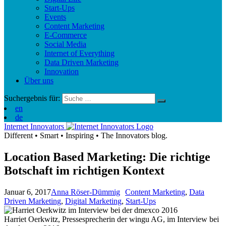
Start-Ups
Events
Content Marketing
E-Commerce
Social Media
Internet of Everything
Data Driven Marketing
Innovation
Über uns
Suchergebnis für:
en
de
Internet Innovators
Different
•
Smart
•
Inspiring
•
The Innovators blog.
Location Based Marketing: Die richtige
Botschaft im richtigen Kontext
Januar 6, 2017
Anna Röser-Dümmig
Content Marketing
,
Data
Driven Marketing
,
Digital Marketing
,
Start-Ups
Harriet Oerkwitz, Pressesprecherin der wingu AG, im Interview bei