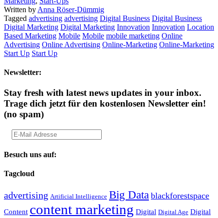
Marketing
,
Start-Ups
Written by
Anna Röser-Dümmig
Tagged
advertising
advertising
Digital Business
Digital Business
Digital Marketing
Digital Marketing
Innovation
Innovation
Location
Based Marketing
Mobile
Mobile
mobile marketing
Online
Advertising
Online Advertising
Online-Marketing
Online-Marketing
Start Up
Start Up
Newsletter:
Stay fresh with latest news updates in your inbox.
Trage dich jetzt für den kostenlosen Newsletter ein!
(no spam)
Besuch uns auf:
Tagcloud
Big Data
advertising
blackforestspace
Artificial Intelligence
content marketing
Content
Digital
Digital
Digital Age