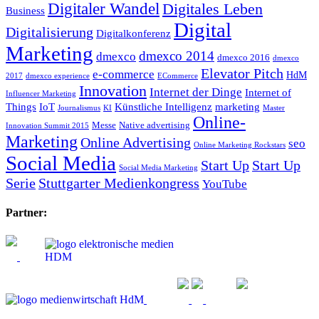
Digitaler Wandel
Digitales Leben
Business
Digital
Digitalisierung
Digitalkonferenz
Marketing
dmexco 2014
dmexco
dmexco 2016
dmexco
Elevator Pitch
e-commerce
HdM
2017
dmexco experience
ECommerce
Innovation
Internet der Dinge
Internet of
Influencer Marketing
Things
IoT
Künstliche Intelligenz
marketing
Journalismus
KI
Master
Online-
Messe
Native advertising
Innovation Summit 2015
Marketing
Online Advertising
seo
Online Marketing Rockstars
Social Media
Start Up
Start Up
Social Media Marketing
Serie
Stuttgarter Medienkongress
YouTube
Partner: