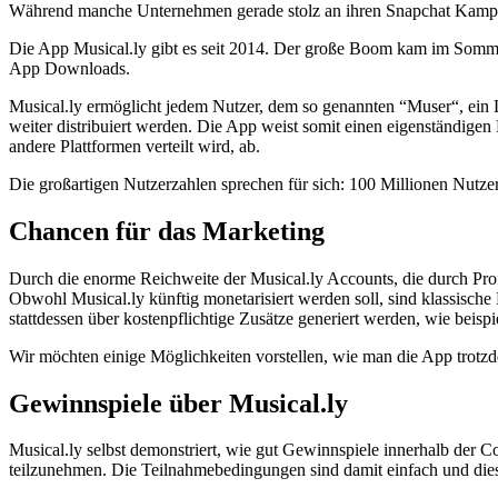
Während manche Unternehmen gerade stolz an ihren Snapchat Kampagn
Die App Musical.ly gibt es seit 2014. Der große Boom kam im Som
App Downloads.
Musical.ly ermöglicht jedem Nutzer, dem so genannten “Muser“, ein L
weiter distribuiert werden. Die App weist somit einen eigenständige
andere Plattformen verteilt wird, ab.
Die großartigen Nutzerzahlen sprechen für sich: 100 Millionen Nutzer
Chancen für das Marketing
Durch die enorme Reichweite der Musical.ly Accounts, die durch Prof
Obwohl Musical.ly künftig monetarisiert werden soll, sind klassische
stattdessen über kostenpflichtige Zusätze generiert werden, wie beis
Wir möchten einige Möglichkeiten vorstellen, wie man die App trot
Gewinnspiele über Musical.ly
Musical.ly selbst demonstriert, wie gut Gewinnspiele innerhalb der
teilzunehmen. Die Teilnahmebedingungen sind damit einfach und dieses