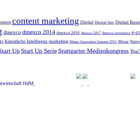
content marketing
ntent
Digital
Digital Busi
Digital Age
g
dmexco 2014
dmexco
e-c
dmexco 2016
dmexco 2017
dmexco experience
Künstliche Intelligenz
marketing
Messe
Nativ
KI
Master Innovation Summit 2015
Start Up
Start Up Serie
Stuttgarter Medienkongress
You