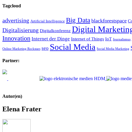
Tagcloud
Big Data
advertising
blackforestspace
Co
Artificial Intelligence
Digital Marketin
Digitalisierung
Digitalkonferenz
Innovation
Internet der Dinge
Internet of Things
IoT
Journalismus
Social Media
seo
Online Marketing Rockstars
Social Media Marketing
Partner:
Autor(en)
Elena Frater