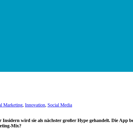
al Marketing
,
Innovation
,
Social Media
ter Insidern wird sie als nächster großer Hype gehandelt. Die App
eting-Mix?