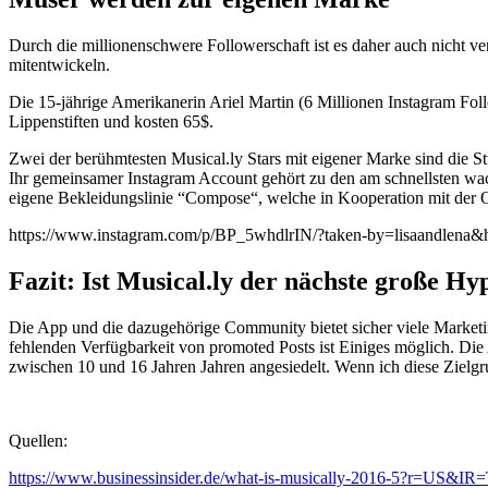
Durch die millionenschwere Followerschaft ist es daher auch nicht v
mitentwickeln.
Die 15-jährige Amerikanerin Ariel Martin (6 Millionen Instagram Follo
Lippenstiften und kosten 65$.
Zwei der berühmtesten Musical.ly Stars mit eigener Marke sind die St
Ihr gemeinsamer Instagram Account gehört zu den am schnellsten wach
eigene Bekleidungslinie “Compose“, welche in Kooperation mit der 
https://www.instagram.com/p/BP_5whdlrIN/?taken-by=lisaandlena&
Fazit: Ist Musical.ly der nächste große Hy
Die App und die dazugehörige Community bietet sicher viele Marketi
fehlenden Verfügbarkeit von promoted Posts ist Einiges möglich. Die 
zwischen 10 und 16 Jahren Jahren angesiedelt. Wenn ich diese Zielgru
Quellen:
https://www.businessinsider.de/what-is-musically-2016-5?r=US&IR