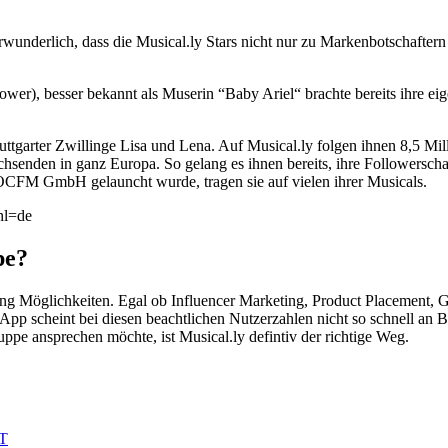
erwunderlich, dass die Musical.ly Stars nicht nur zu Markenbotschafte
wer), besser bekannt als Muserin “Baby Ariel“ brachte bereits ihre eig
uttgarter Zwillinge Lisa und Lena. Auf Musical.ly folgen ihnen 8,5 Mil
senden in ganz Europa. So gelang es ihnen bereits, ihre Followerscha
OCFM GmbH gelauncht wurde, tragen sie auf vielen ihrer Musicals.
hl=de
pe?
ng Möglichkeiten. Egal ob Influencer Marketing, Product Placement, 
App scheint bei diesen beachtlichen Nutzerzahlen nicht so schnell an 
ppe ansprechen möchte, ist Musical.ly defintiv der richtige Weg.
=T