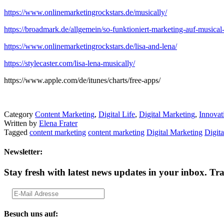
https://www.onlinemarketingrockstars.de/musically/
https://broadmark.de/allgemein/so-funktioniert-marketing-auf-musical
https://www.onlinemarketingrockstars.de/lisa-and-lena/
https://stylecaster.com/lisa-lena-musically/
https://www.apple.com/de/itunes/charts/free-apps/
Category
Content Marketing
,
Digital Life
,
Digital Marketing
,
Innovat
Written by
Elena Frater
Tagged
content marketing
content marketing
Digital Marketing
Digit
Newsletter:
Stay fresh with latest news updates in your inbox.
Tra
Besuch uns auf: