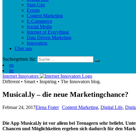
Start-Ups
Events
Content Marketing
E-Commerce
Social Media
Internet of Everything
Data Driven Marketing
Innovation
Über uns
Suchergebnis für:
en
de
Internet Innovators
Different
•
Smart
•
Inspiring
•
The Innovators blog.
Musical.ly – die neue Marketingchance?
Februar 24, 2017
Elena Frater
Content Marketing
,
Digital Life
,
Digit
Die App Musical.ly ist vor allem bei Teenagern sehr beliebt. Un
Chancen und Möglichkeiten ergeben sich dadurch für den Mark