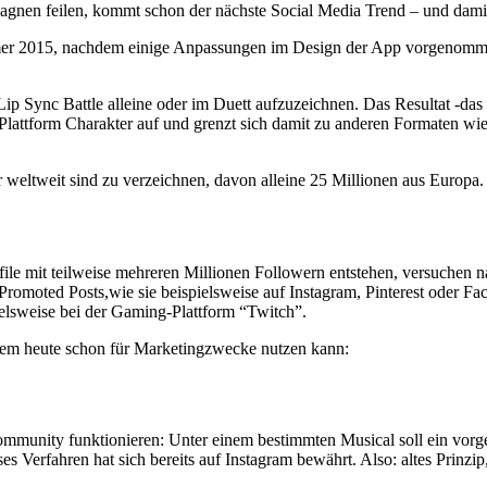
en feilen, kommt schon der nächste Social Media Trend – und damit 
mer 2015, nachdem einige Anpassungen im Design der App vorgenomme
ip Sync Battle alleine oder im Duett aufzuzeichnen. Das Resultat -das
n Plattform Charakter auf und grenzt sich damit zu anderen Formaten w
 weltweit sind zu verzeichnen, davon alleine 25 Millionen aus Europa.
ile mit teilweise mehreren Millionen Followern entstehen, versuchen 
 Promoted Posts,wie sie beispielsweise auf Instagram, Pinterest oder F
pielsweise bei der Gaming-Plattform “Twitch”.
zdem heute schon für Marketingzwecke nutzen kann:
 Community funktionieren: Unter einem bestimmten Musical soll ein v
 Verfahren hat sich bereits auf Instagram bewährt. Also: altes Prinzip,