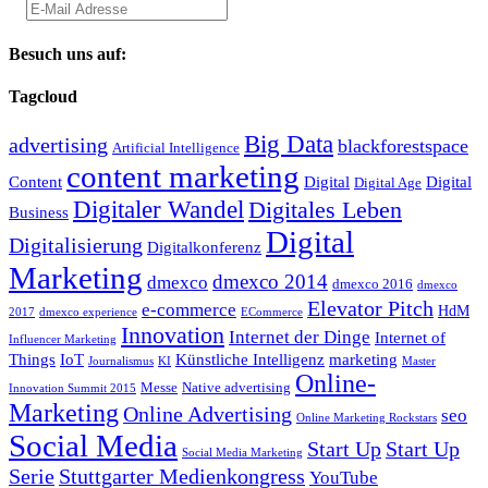
Besuch uns auf:
Tagcloud
Big Data
advertising
blackforestspace
Artificial Intelligence
content marketing
Content
Digital
Digital
Digital Age
Digitaler Wandel
Digitales Leben
Business
Digital
Digitalisierung
Digitalkonferenz
Marketing
dmexco 2014
dmexco
dmexco 2016
dmexco
Elevator Pitch
e-commerce
HdM
2017
dmexco experience
ECommerce
Innovation
Internet der Dinge
Internet of
Influencer Marketing
Things
IoT
Künstliche Intelligenz
marketing
Journalismus
KI
Master
Online-
Messe
Native advertising
Innovation Summit 2015
Marketing
Online Advertising
seo
Online Marketing Rockstars
Social Media
Start Up
Start Up
Social Media Marketing
Serie
Stuttgarter Medienkongress
YouTube