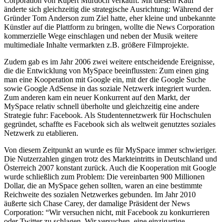
Corporation von Rupert Murdoch verkauft. Mit diesem Kauf
änderte sich gleichzeitig die strategische Ausrichtung: Während der
Gründer Tom Anderson zum Ziel hatte, eher kleine und unbekannte
Künstler auf die Plattform zu bringen, wollte die News Corporation
kommerzielle Wege einschlagen und neben der Musik weitere
multimediale Inhalte vermarkten z.B. größere Filmprojekte.
Zudem gab es im Jahr 2006 zwei weitere entscheidende Ereignisse,
die die Entwicklung von MySpace beeinflussten: Zum einen ging
man eine Kooperation mit Google ein, mit der die Google Suche
sowie Google AdSense in das soziale Netzwerk integriert wurden.
Zum anderen kam ein neuer Konkurrent auf den Markt, der
MySpace relativ schnell überholte und gleichzeitig eine andere
Strategie fuhr: Facebook. Als Studentennetzwerk für Hochschulen
gegründet, schaffte es Facebook sich als weltweit genutztes soziales
Netzwerk zu etablieren.
Von diesem Zeitpunkt an wurde es für MySpace immer schwieriger.
Die Nutzerzahlen gingen trotz des Markteintritts in Deutschland und
Österreich 2007 konstant zurück. Auch die Kooperation mit Google
wurde schließlich zum Problem: Die vereinbarten 900 Millionen
Dollar, die an MySpace gehen sollten, waren an eine bestimmte
Reichweite des sozialen Netzwerkes gebunden. Im Jahr 2010
äußerte sich Chase Carey, der damalige Präsident der News
Corporation: “Wir versuchen nicht, mit Facebook zu konkurrieren
oder Twitter zu schlagen. Wir versuchen, eine einzigartige