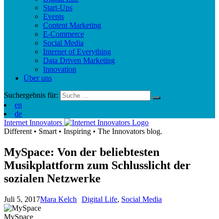
Start-Ups
Events
Content Marketing
E-Commerce
Social Media
Internet of Everything
Data Driven Marketing
Innovation
Über uns
Suchergebnis für:
en
de
Internet Innovators
Different
•
Smart
•
Inspiring
•
The Innovators blog.
MySpace: Von der beliebtesten
Musikplattform zum Schlusslicht der
sozialen Netzwerke
Juli 5, 2017
Mara Kelch
Digital Life
,
Social Media
MySpace