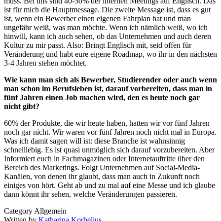
muss. Bei uns sind 40-50% der internen Meetings auf Englisch. Das
ist für mich die Hauptmessage. Die zweite Message ist, dass es gut
ist, wenn ein Bewerber einen eigenen Fahrplan hat und man
ungefähr weiß, was man möchte. Wenn ich nämlich weiß, wo ich
hinwill, kann ich auch sehen, ob das Unternehmen und auch deren
Kultur zu mir passt. Also: Bringt Englisch mit, seid offen für
Veränderung und habt eure eigene Roadmap, wo ihr in den nächsten
3-4 Jahren stehen möchtet.
Wie kann man sich als Bewerber, Studierender oder auch wenn
man schon im Berufsleben ist, darauf vorbereiten, dass man in
fünf Jahren einen Job machen wird, den es heute noch gar
nicht gibt?
60% der Produkte, die wir heute haben, hatten wir vor fünf Jahren
noch gar nicht. Wir waren vor fünf Jahren noch nicht mal in Europa.
Was ich damit sagen will ist: diese Branche ist wahnsinnig
schnelllebig. Es ist quasi unmöglich sich darauf vorzubereiten. Aber
Informiert euch in Fachmagazinen oder Internetauftritte über den
Bereich des Marketings. Folgt Unternehmen auf Social-Media-
Kanälen, von denen ihr glaubt, dass man auch in Zukunft noch
einiges von hört. Geht ab und zu mal auf eine Messe und ich glaube
dann könnt ihr sehen, welche Veränderungen passieren.
Category Allgemein
Written by
Katharina Korbelius