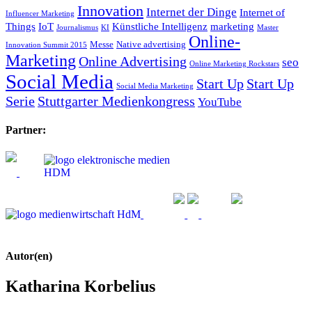
Innovation
Internet der Dinge
Internet of
Influencer Marketing
Things
IoT
Künstliche Intelligenz
marketing
Journalismus
KI
Master
Online-
Messe
Native advertising
Innovation Summit 2015
Marketing
Online Advertising
seo
Online Marketing Rockstars
Social Media
Start Up
Start Up
Social Media Marketing
Serie
Stuttgarter Medienkongress
YouTube
Partner:
Autor(en)
Katharina Korbelius