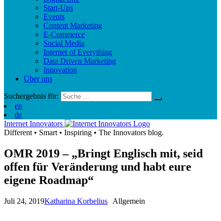
Start-Ups
Events
Content Marketing
E-Commerce
Social Media
Internet of Everything
Data Driven Marketing
Innovation
Über uns
Suchergebnis für:
en
de
Internet Innovators
Different
•
Smart
•
Inspiring
•
The Innovators blog.
OMR 2019 – „Bringt Englisch mit, seid
offen für Veränderung und habt eure
eigene Roadmap“
Juli 24, 2019
Katharina Korbelius
Allgemein