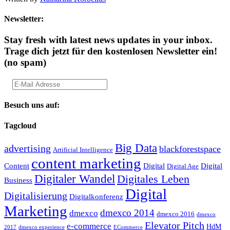
Newsletter:
Stay fresh with latest news updates in your inbox.
Trage dich jetzt für den kostenlosen Newsletter ein!
(no spam)
Besuch uns auf:
Tagcloud
Big Data
advertising
blackforestspace
Artificial Intelligence
content marketing
Content
Digital
Digital
Digital Age
Digitaler Wandel
Digitales Leben
Business
Digital
Digitalisierung
Digitalkonferenz
Marketing
dmexco 2014
dmexco
dmexco 2016
dmexco
Elevator Pitch
e-commerce
HdM
2017
dmexco experience
ECommerce