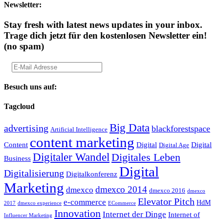
Newsletter:
Stay fresh with latest news updates in your inbox.
Trage dich jetzt für den kostenlosen Newsletter ein!
(no spam)
Besuch uns auf:
Tagcloud
Big Data
advertising
blackforestspace
Artificial Intelligence
content marketing
Content
Digital
Digital
Digital Age
Digitaler Wandel
Digitales Leben
Business
Digital
Digitalisierung
Digitalkonferenz
Marketing
dmexco 2014
dmexco
dmexco 2016
dmexco
Elevator Pitch
e-commerce
HdM
2017
dmexco experience
ECommerce
Innovation
Internet der Dinge
Internet of
Influencer Marketing