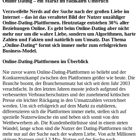
Online Dating – ein Markt im radikalen Umbruch
Verzweifelte Nerds auf der Suche nach der großen Liebe im
Internet – das ist das veraltetet Bild der Nutzer unzähliger
Online-Dating-Plattformen. Heutzutage entstehen 30% aller
Beziehungen Online. Es geht beim Online-Dating aber nicht
mehr nur um die wahre Liebe, sondern um Algorithmen, harte
Zahlen und Fakten und natürlich um Umsatz. Das Thema
„Online-Dating“ formt sich immer mehr zum erfolgreichen
Business-Model.
Online-Dating-Plattformen im Überblick
Nie zuvor waren Online-Dating-Plattformen so beliebt und der
Konkurrenzkampf zwischen den Plattformen größer wie heute. Die
Branche boomt, der Branchenumsatz hat sich seit dem Jahr 2003
verachtfacht. In den letzten Jahren musste jedoch aufgrund des
verbesserten Verbraucherschutzes und der zunehmend kritischen
Presse ein leichter Rückgang in den Umsatzzahlen verzeichnet
werden. Um sich erfolgreich auf dem Markt zu etablieren,
differenzieren sich die Plattformen immer mehr, stellen sich auf
spezielle Nutzerwünsche ein und heben sich somit von den
Wettbewerbern ab. Die Kundenbedürfnisse sind in einem steten
Wandel, lange schon sind die Nutzer der Dating-Plattformen nicht
mehr nur auf der Suche nach der wahren Liebe. Von acht Millionen
aktiven Nutzern sind 3,5 Mio. Nutzer auf der Suche nach