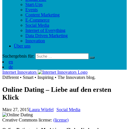
Start-Ups
Events
Content Marketing
E-Commerce
Social Media
Internet of Everything
Data Driven Marketing
Innovation
Über uns
Suchergebnis für:
en
de
Internet Innovators
Different
•
Smart
•
Inspiring
•
The Innovators blog.
Online Dating – Liebe auf den ersten
Klick
März 27, 2015
Laura Würfel
Social Media
Creative Commons license:
(license)