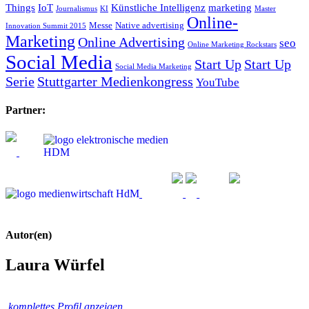
Things
IoT
Künstliche Intelligenz
marketing
Journalismus
KI
Master
Online-
Messe
Native advertising
Innovation Summit 2015
Marketing
Online Advertising
seo
Online Marketing Rockstars
Social Media
Start Up
Start Up
Social Media Marketing
Serie
Stuttgarter Medienkongress
YouTube
Partner:
Autor(en)
Laura Würfel
komplettes Profil anzeigen