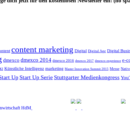
ge dich jetzt für den kostenlosen Newsletter ein!
(no sp
content marketing
ntent
Digital
Digital Busi
Digital Age
g
dmexco 2014
dmexco
e-c
dmexco 2016
dmexco 2017
dmexco experience
Künstliche Intelligenz
marketing
Messe
Nativ
KI
Master Innovation Summit 2015
Start Up
Start Up Serie
Stuttgarter Medienkongress
You