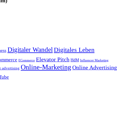
am)
Digitaler Wandel
Digitales Leben
ness
Elevator Pitch
ommerce
HdM
ECommerce
Influencer Marketing
Online-Marketing
Online Advertising
e advertising
Tube