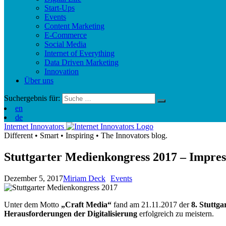
Start-Ups
Events
Content Marketing
E-Commerce
Social Media
Internet of Everything
Data Driven Marketing
Innovation
Über uns
Suchergebnis für:
en
de
Internet Innovators
Different
•
Smart
•
Inspiring
•
The Innovators blog.
Stuttgarter Medienkongress 2017 – Impres
Dezember 5, 2017
Miriam Deck
Events
Unter dem Motto
„Craft Media“
fand am 21.11.2017 der
8. Stuttg
Herausforderungen der Digitalisierung
erfolgreich zu meistern.