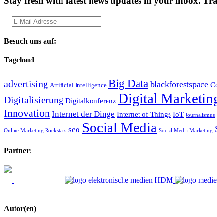
Stay fresh with latest news updates in your inbox.
Tra
Besuch uns auf:
Tagcloud
Big Data
advertising
blackforestspace
Co
Artificial Intelligence
Digital Marketin
Digitalisierung
Digitalkonferenz
Innovation
Internet der Dinge
Internet of Things
IoT
Journalismus
Social Media
seo
Online Marketing Rockstars
Social Media Marketing
Partner:
Autor(en)