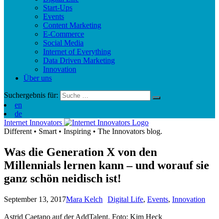
Start-Ups
Events
Content Marketing
E-Commerce
Social Media
Internet of Everything
Data Driven Marketing
Innovation
Über uns
Suchergebnis für:
en
de
Internet Innovators
Different
•
Smart
•
Inspiring
•
The Innovators blog.
Was die Generation X von den
Millennials lernen kann – und worauf sie
ganz schön neidisch ist!
September 13, 2017
Mara Kelch
Digital Life
,
Events
,
Innovation
Astrid Caetano auf der AddTalent, Foto: Kim Heck