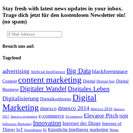
Stay fresh with latest news updates in your inbox.
Trage dich jetzt für den kostenlosen Newsletter ein!
(no spam)
Besuch uns auf:
Tagcloud
Big Data
advertising
blackforestspace
Artificial Intelligence
content marketing
Content
Digital
Digital
Digital Age
Digitaler Wandel
Digitales Leben
Business
Digital
Digitalisierung
Digitalkonferenz
Marketing
dmexco 2014
dmexco
dmexco 2016
dmexco
Elevator Pitch
e-commerce
HdM
2017
dmexco experience
ECommerce
Innovation
Internet der Dinge
Internet of
Influencer Marketing
Things
IoT
Künstliche Intelligenz
marketing
Journalismus
KI
Master