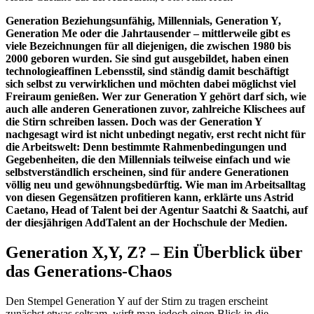
Generation Beziehungsunfähig, Millennials, Generation Y,
Generation Me oder die Jahrtausender – mittlerweile gibt es
viele Bezeichnungen für all diejenigen, die zwischen 1980 bis
2000 geboren wurden. Sie sind gut ausgebildet, haben einen
technologieaffinen Lebensstil, sind ständig damit beschäftigt
sich selbst zu verwirklichen und möchten dabei möglichst viel
Freiraum genießen. Wer zur Generation Y gehört darf sich, wie
auch alle anderen Generationen zuvor, zahlreiche Klischees auf
die Stirn schreiben lassen. Doch was der Generation Y
nachgesagt wird ist nicht unbedingt negativ, erst recht nicht für
die Arbeitswelt: Denn bestimmte Rahmenbedingungen und
Gegebenheiten, die den Millennials teilweise einfach und wie
selbstverständlich erscheinen, sind für andere Generationen
völlig neu und gewöhnungsbedürftig. Wie man im Arbeitsalltag
von diesen Gegensätzen profitieren kann, erklärte uns Astrid
Caetano, Head of Talent bei der Agentur Saatchi & Saatchi, auf
der diesjährigen AddTalent an der Hochschule der Medien.
Generation X,Y, Z? – Ein Überblick über
das Generations-Chaos
Den Stempel Generation Y auf der Stirn zu tragen erscheint
zunächst etwas seltsam, wirft man jedoch einen Blick in die