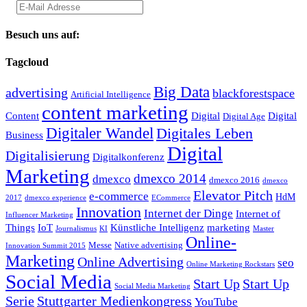
Besuch uns auf:
Tagcloud
Big Data
advertising
blackforestspace
Artificial Intelligence
content marketing
Content
Digital
Digital
Digital Age
Digitaler Wandel
Digitales Leben
Business
Digital
Digitalisierung
Digitalkonferenz
Marketing
dmexco 2014
dmexco
dmexco 2016
dmexco
Elevator Pitch
e-commerce
HdM
2017
dmexco experience
ECommerce
Innovation
Internet der Dinge
Internet of
Influencer Marketing
Things
IoT
Künstliche Intelligenz
marketing
Journalismus
KI
Master
Online-
Messe
Native advertising
Innovation Summit 2015
Marketing
Online Advertising
seo
Online Marketing Rockstars
Social Media
Start Up
Start Up
Social Media Marketing
Serie
Stuttgarter Medienkongress
YouTube