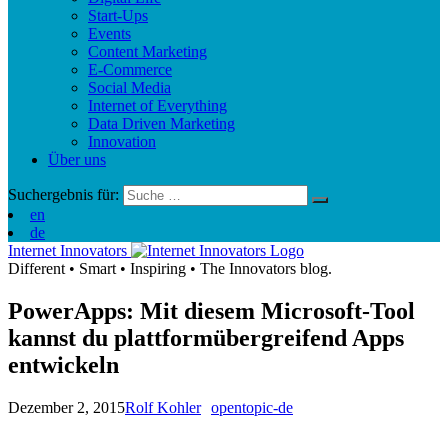
Start-Ups
Events
Content Marketing
E-Commerce
Social Media
Internet of Everything
Data Driven Marketing
Innovation
Über uns
Suchergebnis für:
en
de
Internet Innovators
Different
•
Smart
•
Inspiring
•
The Innovators blog.
PowerApps: Mit diesem Microsoft-Tool
kannst du plattformübergreifend Apps
entwickeln
Dezember 2, 2015
Rolf Kohler
opentopic-de