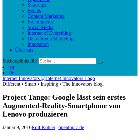
Start-Ups
Events
Content Marketing
E-Commerce
Social Media
Internet of Everything
Data Driven Marketing
Innovation
Über uns
Suchergebnis für:
en
de
Internet Innovators
Different
•
Smart
•
Inspiring
•
The Innovators blog.
Project Tango: Google lässt sein erstes
Augmented-Reality-Smartphone von
Lenovo produzieren
Januar 9, 2016
Rolf Kohler
opentopic-de