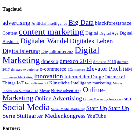
Tagcloud
Big Data
advertising
blackforestspace
Artificial Intelligence
content marketing
Content
Digital
Digital
Digital Age
Digitaler Wandel
Digitales Leben
Business
Digital
Digitalisierung
Digitalkonferenz
Marketing
dmexco 2014
dmexco
dmexco 2016
dmexco
Elevator Pitch
e-commerce
HdM
2017
dmexco experience
ECommerce
Innovation
Internet der Dinge
Internet of
Influencer Marketing
Things
IoT
Künstliche Intelligenz
marketing
Journalismus
KI
Master
Online-
Messe
Native advertising
Innovation Summit 2015
Marketing
Online Advertising
seo
Online Marketing Rockstars
Social Media
Start Up
Start Up
Social Media Marketing
Serie
Stuttgarter Medienkongress
YouTube
Partner: