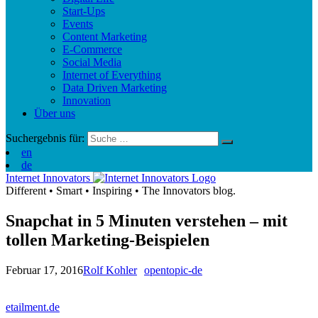
Start-Ups
Events
Content Marketing
E-Commerce
Social Media
Internet of Everything
Data Driven Marketing
Innovation
Über uns
Suchergebnis für:
en
de
Internet Innovators
Different
•
Smart
•
Inspiring
•
The Innovators blog.
Snapchat in 5 Minuten verstehen – mit
tollen Marketing-Beispielen
Februar 17, 2016
Rolf Kohler
opentopic-de
etailment.de