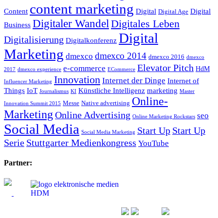
content marketing
Content
Digital
Digital
Digital Age
Digitaler Wandel
Digitales Leben
Business
Digital
Digitalisierung
Digitalkonferenz
Marketing
dmexco 2014
dmexco
dmexco 2016
dmexco
Elevator Pitch
e-commerce
HdM
2017
dmexco experience
ECommerce
Innovation
Internet der Dinge
Internet of
Influencer Marketing
Things
IoT
Künstliche Intelligenz
marketing
Journalismus
KI
Master
Online-
Messe
Native advertising
Innovation Summit 2015
Marketing
Online Advertising
seo
Online Marketing Rockstars
Social Media
Start Up
Start Up
Social Media Marketing
Serie
Stuttgarter Medienkongress
YouTube
Partner: