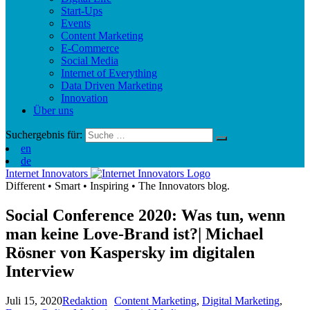
Start-Ups
Events
Content Marketing
E-Commerce
Social Media
Internet of Everything
Data Driven Marketing
Innovation
Über uns
Suchergebnis für:
en
de
Internet Innovators
Different
•
Smart
•
Inspiring
•
The Innovators blog.
Social Conference 2020: Was tun, wenn
man keine Love-Brand ist?| Michael
Rösner von Kaspersky im digitalen
Interview
Juli 15, 2020
Redaktion
Content Marketing
,
Digital Marketing
,