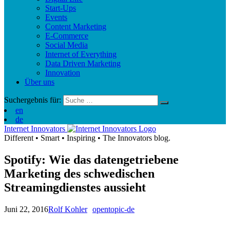
Start-Ups
Events
Content Marketing
E-Commerce
Social Media
Internet of Everything
Data Driven Marketing
Innovation
Über uns
Suchergebnis für:
en
de
Internet Innovators
Different
•
Smart
•
Inspiring
•
The Innovators blog.
Spotify: Wie das datengetriebene
Marketing des schwedischen
Streamingdienstes aussieht
Juni 22, 2016
Rolf Kohler
opentopic-de