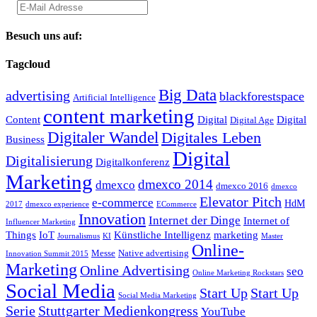
Besuch uns auf:
Tagcloud
Big Data
advertising
blackforestspace
Artificial Intelligence
content marketing
Content
Digital
Digital
Digital Age
Digitaler Wandel
Digitales Leben
Business
Digital
Digitalisierung
Digitalkonferenz
Marketing
dmexco 2014
dmexco
dmexco 2016
dmexco
Elevator Pitch
e-commerce
HdM
2017
dmexco experience
ECommerce
Innovation
Internet der Dinge
Internet of
Influencer Marketing
Things
IoT
Künstliche Intelligenz
marketing
Journalismus
KI
Master
Online-
Messe
Native advertising
Innovation Summit 2015
Marketing
Online Advertising
seo
Online Marketing Rockstars
Social Media
Start Up
Start Up
Social Media Marketing
Serie
Stuttgarter Medienkongress
YouTube