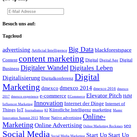
Besuch uns auf:
Tagcloud
Big Data
advertising
blackforestspace
Artificial Intelligence
content marketing
Content
Digital
Digital
Digital Age
Digitaler Wandel
Digitales Leben
Business
Digital
Digitalisierung
Digitalkonferenz
Marketing
dmexco 2014
dmexco
dmexco 2016
dmexco
Elevator Pitch
e-commerce
HdM
2017
dmexco experience
ECommerce
Innovation
Internet der Dinge
Internet of
Influencer Marketing
Things
IoT
Künstliche Intelligenz
marketing
Journalismus
KI
Master
Online-
Messe
Native advertising
Innovation Summit 2015
Marketing
Online Advertising
seo
Online Marketing Rockstars
Social Media
Start Up
Start Up
Social Media Marketing