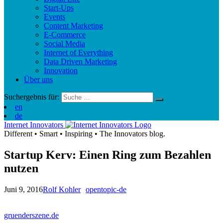
Start-Ups
Events
Content Marketing
E-Commerce
Social Media
Internet of Everything
Data Driven Marketing
Innovation
Über uns
Suchergebnis für:
en
de
Internet Innovators
Different
•
Smart
•
Inspiring
•
The Innovators blog.
Startup Kerv: Einen Ring zum Bezahlen
nutzen
Juni 9, 2016
Rolf Kohler
opentopic-de
gruenderszene.de