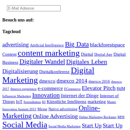
Besuch uns auf:
Tagcloud
Big Data
advertising
blackforestspace
Artificial Intelligence
content marketing
Content
Digital
Digital
Digital Age
Digitaler Wandel
Digitales Leben
Business
Digital
Digitalisierung
Digitalkonferenz
Marketing
dmexco 2014
dmexco
dmexco 2016
dmexco
Elevator Pitch
e-commerce
HdM
2017
dmexco experience
ECommerce
Innovation
Internet der Dinge
Internet of
Influencer Marketing
Things
IoT
Künstliche Intelligenz
marketing
Journalismus
KI
Master
Online-
Messe
Native advertising
Innovation Summit 2015
Marketing
Online Advertising
seo
Online Marketing Rockstars
Social Media
Start Up
Start Up
Social Media Marketing