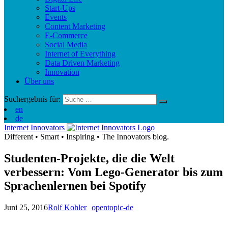
Start-Ups
Events
Content Marketing
E-Commerce
Social Media
Internet of Everything
Data Driven Marketing
Innovation
Über uns
Suchergebnis für:
en
de
Internet Innovators
Different
•
Smart
•
Inspiring
•
The Innovators blog.
Studenten-Projekte, die die Welt
verbessern: Vom Lego-Generator bis zum
Sprachenlernen bei Spotify
Juni 25, 2016
Rolf Kohler
opentopic-de