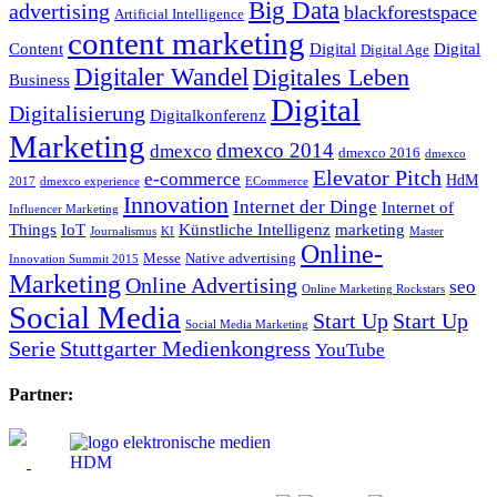
Big Data
advertising
blackforestspace
Artificial Intelligence
content marketing
Content
Digital
Digital
Digital Age
Digitaler Wandel
Digitales Leben
Business
Digital
Digitalisierung
Digitalkonferenz
Marketing
dmexco 2014
dmexco
dmexco 2016
dmexco
Elevator Pitch
e-commerce
HdM
2017
dmexco experience
ECommerce
Innovation
Internet der Dinge
Internet of
Influencer Marketing
Things
IoT
Künstliche Intelligenz
marketing
Journalismus
KI
Master
Online-
Messe
Native advertising
Innovation Summit 2015
Marketing
Online Advertising
seo
Online Marketing Rockstars
Social Media
Start Up
Start Up
Social Media Marketing
Serie
Stuttgarter Medienkongress
YouTube
Partner: