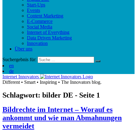
Start-Ups
Events
Content Marketing
E-Commerce
Social Media
Internet of Everything
Data Driven Marketing
Innovation
Über uns
Suchergebnis für:
en
de
Internet Innovators
Different
•
Smart
•
Inspiring
•
The Innovators blog.
Schlagwort: bilder
DE
- Seite 1
Bildrechte im Internet – Worauf es
ankommt und wie man Abmahnungen
vermeidet