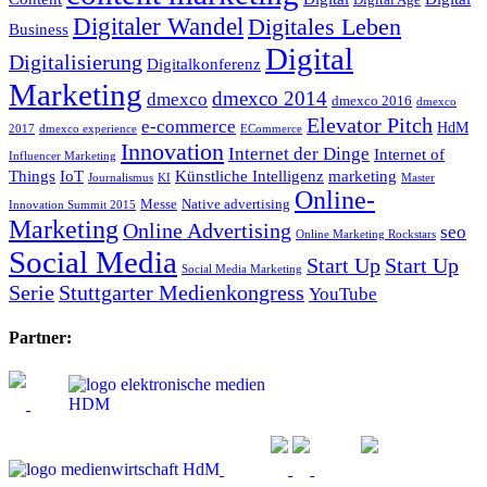
Digitaler Wandel
Digitales Leben
Business
Digital
Digitalisierung
Digitalkonferenz
Marketing
dmexco 2014
dmexco
dmexco 2016
dmexco
Elevator Pitch
e-commerce
HdM
2017
dmexco experience
ECommerce
Innovation
Internet der Dinge
Internet of
Influencer Marketing
Things
IoT
Künstliche Intelligenz
marketing
Journalismus
KI
Master
Online-
Messe
Native advertising
Innovation Summit 2015
Marketing
Online Advertising
seo
Online Marketing Rockstars
Social Media
Start Up
Start Up
Social Media Marketing
Serie
Stuttgarter Medienkongress
YouTube
Partner: