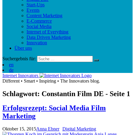
Start-Ups
Events
Content Marketing
E-Commerce
Social Media
Internet of Everything
Data Driven Marketing
Innovation
Über uns
Suchergebnis für:
en
de
Internet Innovators
Different
•
Smart
•
Inspiring
•
The Innovators blog.
Schlagwort: Constantin Film
DE
- Seite 1
Erfolgsrezept: Social Media Film
Marketing
Oktober 15, 2015
Anna Ebner
Digital Marketing