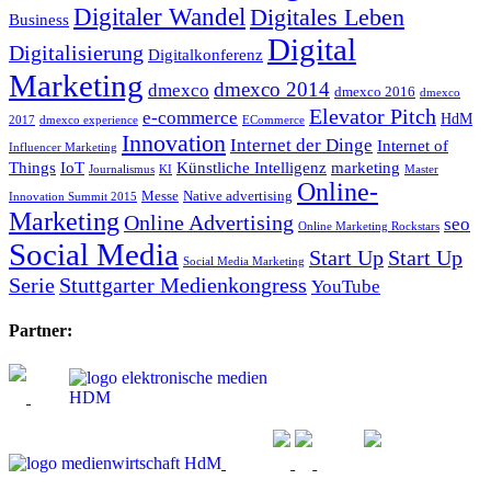
Digitaler Wandel
Digitales Leben
Business
Digital
Digitalisierung
Digitalkonferenz
Marketing
dmexco 2014
dmexco
dmexco 2016
dmexco
Elevator Pitch
e-commerce
HdM
2017
dmexco experience
ECommerce
Innovation
Internet der Dinge
Internet of
Influencer Marketing
Things
IoT
Künstliche Intelligenz
marketing
Journalismus
KI
Master
Online-
Messe
Native advertising
Innovation Summit 2015
Marketing
Online Advertising
seo
Online Marketing Rockstars
Social Media
Start Up
Start Up
Social Media Marketing
Serie
Stuttgarter Medienkongress
YouTube
Partner: