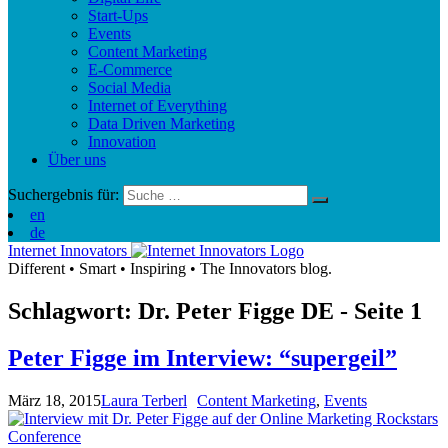
Start-Ups
Events
Content Marketing
E-Commerce
Social Media
Internet of Everything
Data Driven Marketing
Innovation
Über uns
Suchergebnis für:
en
de
Internet Innovators
Different
•
Smart
•
Inspiring
•
The Innovators blog.
Schlagwort: Dr. Peter Figge
DE
- Seite 1
Peter Figge im Interview: “supergeil”
März 18, 2015
Laura Terberl
Content Marketing
,
Events