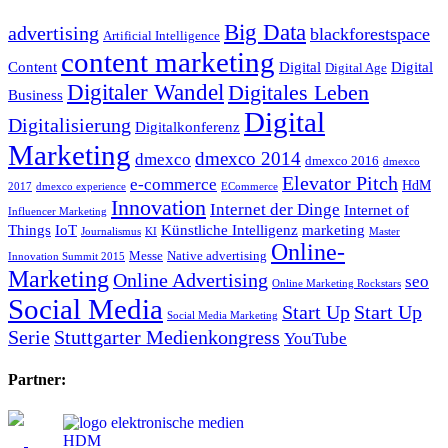
Big Data
advertising
blackforestspace
Artificial Intelligence
content marketing
Content
Digital
Digital
Digital Age
Digitaler Wandel
Digitales Leben
Business
Digital
Digitalisierung
Digitalkonferenz
Marketing
dmexco 2014
dmexco
dmexco 2016
dmexco
Elevator Pitch
e-commerce
HdM
2017
dmexco experience
ECommerce
Innovation
Internet der Dinge
Internet of
Influencer Marketing
Things
IoT
Künstliche Intelligenz
marketing
Journalismus
KI
Master
Online-
Messe
Native advertising
Innovation Summit 2015
Marketing
Online Advertising
seo
Online Marketing Rockstars
Social Media
Start Up
Start Up
Social Media Marketing
Serie
Stuttgarter Medienkongress
YouTube
Partner: