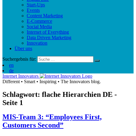
Start-Ups
Events
Content Marketing
E-Commerce
Social Media
Internet of Everything
Data Driven Marketing
Innovation
Über uns
Suchergebnis für:
en
de
Internet Innovators
Different
•
Smart
•
Inspiring
•
The Innovators blog.
Schlagwort: flache Hierarchien
DE
-
Seite 1
MIS-Team 3: “Employees First,
Customers Second”