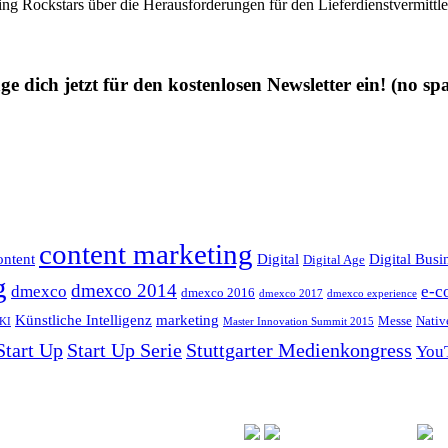
ng Rockstars über die Herausforderungen für den Lieferdienstvermittl
ge dich jetzt für den kostenlosen Newsletter ein!
(no sp
content marketing
ntent
Digital
Digital Busi
Digital Age
g
dmexco 2014
dmexco
e-c
dmexco 2016
dmexco 2017
dmexco experience
Künstliche Intelligenz
marketing
Messe
Nativ
KI
Master Innovation Summit 2015
Start Up
Start Up Serie
Stuttgarter Medienkongress
You