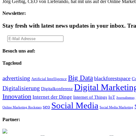
Jörg Gerbig, CEO von Lieferando, hat mit uns auf der Online Marketi
Newsletter:
Stay fresh with latest news updates in your inbox.
Tra
Besuch uns auf:
Tagcloud
Big Data
advertising
blackforestspace
Co
Artificial Intelligence
Digital Marketin
Digitalisierung
Digitalkonferenz
Innovation
Internet der Dinge
Internet of Things
IoT
Journalismus
Social Media
seo
Online Marketing Rockstars
Social Media Marketing
Partner: