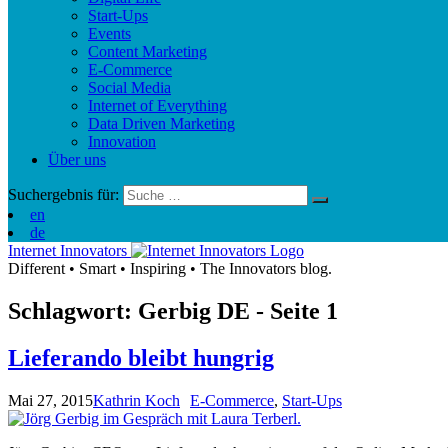
Start-Ups
Events
Content Marketing
E-Commerce
Social Media
Internet of Everything
Data Driven Marketing
Innovation
Über uns
Suchergebnis für:
en
de
Internet Innovators
Different
•
Smart
•
Inspiring
•
The Innovators blog.
Schlagwort: Gerbig
DE
- Seite 1
Lieferando bleibt hungrig
Mai 27, 2015
Kathrin Koch
E-Commerce
,
Start-Ups