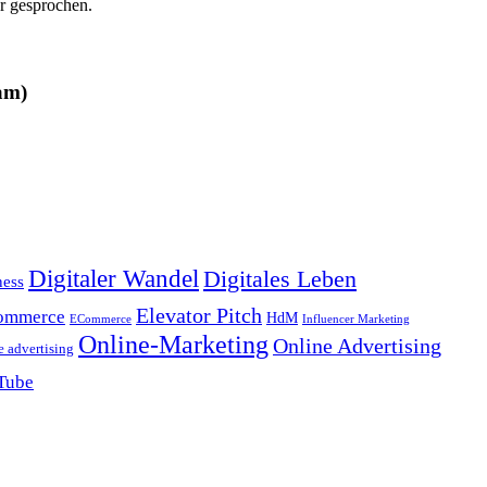
er gesprochen.
am)
Digitaler Wandel
Digitales Leben
ness
Elevator Pitch
ommerce
HdM
ECommerce
Influencer Marketing
Online-Marketing
Online Advertising
e advertising
Tube