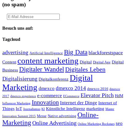
(no spam)
Besuch uns auf:
Tagcloud
Big Data
advertising
blackforestspace
Artificial Intelligence
content marketing
Content
Digital
Digital
Digital Age
Digitaler Wandel
Digitales Leben
Business
Digital
Digitalisierung
Digitalkonferenz
Marketing
dmexco 2014
dmexco
dmexco 2016
dmexco
Elevator Pitch
e-commerce
HdM
2017
dmexco experience
ECommerce
Innovation
Internet der Dinge
Internet of
Influencer Marketing
Things
IoT
Künstliche Intelligenz
marketing
Journalismus
KI
Master
Online-
Messe
Native advertising
Innovation Summit 2015
Marketing
Online Advertising
seo
Online Marketing Rockstars