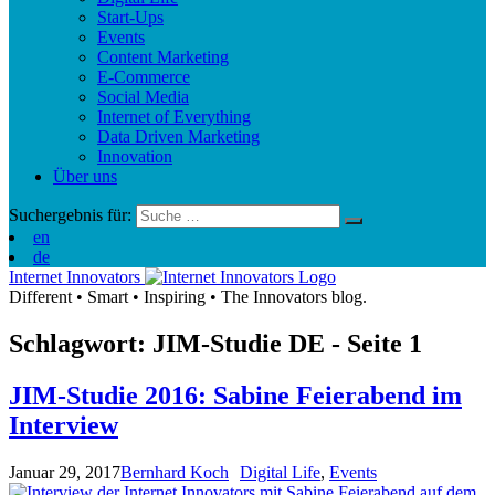
Start-Ups
Events
Content Marketing
E-Commerce
Social Media
Internet of Everything
Data Driven Marketing
Innovation
Über uns
Suchergebnis für:
en
de
Internet Innovators
Different
•
Smart
•
Inspiring
•
The Innovators blog.
Schlagwort: JIM-Studie
DE
- Seite 1
JIM-Studie 2016: Sabine Feierabend im
Interview
Januar 29, 2017
Bernhard Koch
Digital Life
,
Events