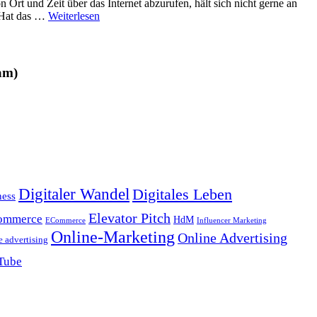
 Ort und Zeit über das Internet abzurufen, hält sich nicht gerne an
. Hat das …
Weiterlesen
am)
Digitaler Wandel
Digitales Leben
ness
Elevator Pitch
ommerce
HdM
ECommerce
Influencer Marketing
Online-Marketing
Online Advertising
e advertising
Tube