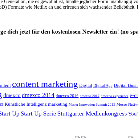
e Generation, die es gewohnt ist, Inhalte jeglicher Form unabhängig von
D) Formate wie Netflix an und erfreuen sich wachsender Beliebtheit
ge dich jetzt für den kostenlosen Newsletter ein!
(no sp
content marketing
ntent
Digital
Digital Busi
Digital Age
g
dmexco 2014
dmexco
e-c
dmexco 2016
dmexco 2017
dmexco experience
Künstliche Intelligenz
marketing
Messe
Nativ
KI
Master Innovation Summit 2015
Start Up
Start Up Serie
Stuttgarter Medienkongress
You