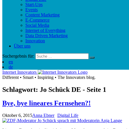
Start-Ups
Events
Content Marketing
E-Commerce
Social Media
Internet of Everything
Data Driven Marketing
Innovation
Über uns
Suchergebnis für:
en
de
Internet Innovators
Different
•
Smart
•
Inspiring
•
The Innovators blog.
Schlagwort: Jo Schück
DE
- Seite 1
Bye, bye lineares Fernsehen?!
Oktober 6, 2015
Anna Ebner
Digital Life