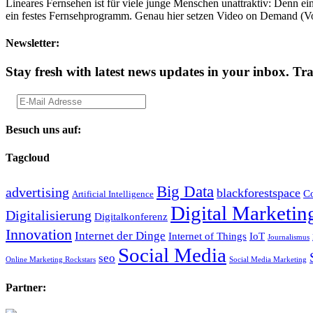
Lineares Fernsehen ist für viele junge Menschen unattraktiv: Denn ein
ein festes Fernsehprogramm. Genau hier setzen Video on Demand (Vo
Newsletter:
Stay fresh with latest news updates in your inbox.
Tra
Besuch uns auf:
Tagcloud
Big Data
advertising
blackforestspace
Co
Artificial Intelligence
Digital Marketin
Digitalisierung
Digitalkonferenz
Innovation
Internet der Dinge
Internet of Things
IoT
Journalismus
Social Media
seo
Online Marketing Rockstars
Social Media Marketing
Partner: