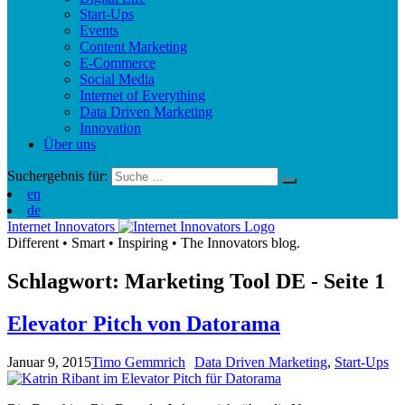
Start-Ups
Events
Content Marketing
E-Commerce
Social Media
Internet of Everything
Data Driven Marketing
Innovation
Über uns
Suchergebnis für:
en
de
Internet Innovators
Different
•
Smart
•
Inspiring
•
The Innovators blog.
Schlagwort: Marketing Tool
DE
- Seite 1
Elevator Pitch von Datorama
Januar 9, 2015
Timo Gemmrich
Data Driven Marketing
,
Start-Ups