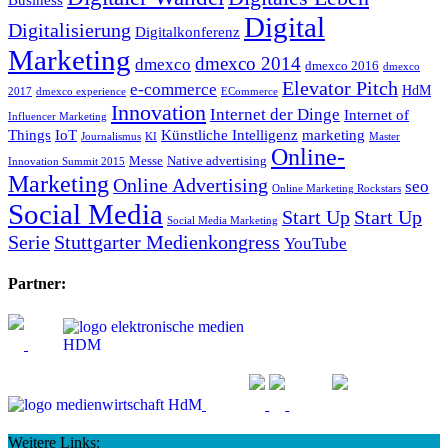
Digital
Digitalisierung
Digitalkonferenz
Marketing
dmexco 2014
dmexco
dmexco 2016
dmexco
Elevator Pitch
e-commerce
HdM
2017
dmexco experience
ECommerce
Innovation
Internet der Dinge
Internet of
Influencer Marketing
Things
IoT
Künstliche Intelligenz
marketing
Journalismus
KI
Master
Online-
Messe
Native advertising
Innovation Summit 2015
Marketing
Online Advertising
seo
Online Marketing Rockstars
Social Media
Start Up
Start Up
Social Media Marketing
Serie
Stuttgarter Medienkongress
YouTube
Partner:
Weitere Links: