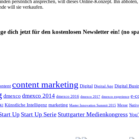
n persönlich ansprechen, will dieses Online-Konzept. Ihn abholen, ih
nde will sie verkaufen.
ge dich jetzt für den kostenlosen Newsletter ein!
(no sp
content marketing
ntent
Digital
Digital Busi
Digital Age
g
dmexco 2014
dmexco
e-c
dmexco 2016
dmexco 2017
dmexco experience
Künstliche Intelligenz
marketing
Messe
Nativ
KI
Master Innovation Summit 2015
Start Up
Start Up Serie
Stuttgarter Medienkongress
You