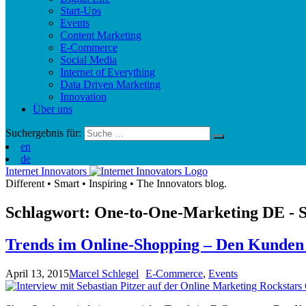
Start-Ups
Events
Content Marketing
E-Commerce
Social Media
Internet of Everything
Data Driven Marketing
Innovation
Über uns
Suchergebnis für:
en
de
Internet Innovators
Different
•
Smart
•
Inspiring
•
The Innovators blog.
Schlagwort: One-to-One-Marketing
DE
- S
Trends im Online-Shopping – Den Kunden 
April 13, 2015
Marcel Schlegel
E-Commerce
,
Events