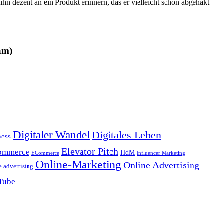
n dezent an ein Produkt erinnern, das er vielleicht schon abgehakt
am)
Digitaler Wandel
Digitales Leben
ness
Elevator Pitch
ommerce
HdM
ECommerce
Influencer Marketing
Online-Marketing
Online Advertising
e advertising
Tube