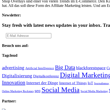
Shop Overlays sind einer von vielen Trends im E-Commerce. Den Kunde
hat. All das soll diese Form des Affiliate Marketing leisten. Und am E
Newsletter:
Stay fresh with latest news updates in your inbox.
Tra
Besuch uns auf:
Tagcloud
Big Data
advertising
blackforestspace
Co
Artificial Intelligence
Digital Marketin
Digitalisierung
Digitalkonferenz
Innovation
Internet der Dinge
Internet of Things
IoT
Journalismus
Social Media
seo
Online Marketing Rockstars
Social Media Marketing
Partner: