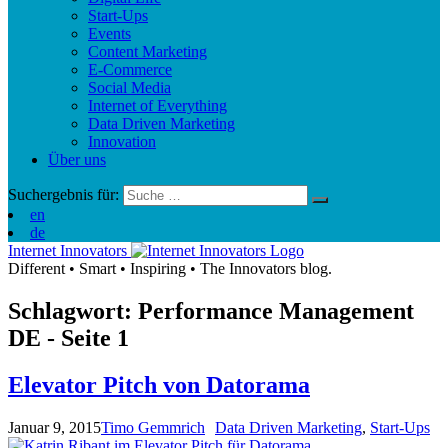
Start-Ups
Events
Content Marketing
E-Commerce
Social Media
Internet of Everything
Data Driven Marketing
Innovation
Über uns
Suchergebnis für:
en
de
Internet Innovators
Different
•
Smart
•
Inspiring
•
The Innovators blog.
Schlagwort: Performance Management
DE
- Seite 1
Elevator Pitch von Datorama
Januar 9, 2015
Timo Gemmrich
Data Driven Marketing
,
Start-Ups