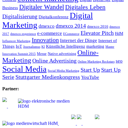
Digitaler Wandel
Digitales Leben
Business
Digital
Digitalisierung
Digitalkonferenz
Marketing
dmexco 2014
dmexco
dmexco 2016
dmexco
Elevator Pitch
e-commerce
HdM
2017
dmexco experience
ECommerce
Innovation
Internet der Dinge
Internet of
Influencer Marketing
Things
IoT
Künstliche Intelligenz
marketing
Journalismus
KI
Master
Online-
Messe
Native advertising
Innovation Summit 2015
Marketing
Online Advertising
seo
Online Marketing Rockstars
Social Media
Start Up
Start Up
Social Media Marketing
Serie
Stuttgarter Medienkongress
YouTube
Partner: