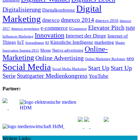
Digital
Digitalisierung
Digitalkonferenz
Marketing
dmexco 2014
dmexco
dmexco 2016
dmexco
Elevator Pitch
e-commerce
HdM
2017
dmexco experience
ECommerce
Innovation
Internet der Dinge
Internet of
Influencer Marketing
Things
IoT
Künstliche Intelligenz
marketing
Journalismus
KI
Master
Online-
Messe
Native advertising
Innovation Summit 2015
Marketing
Online Advertising
seo
Online Marketing Rockstars
Social Media
Start Up
Start Up
Social Media Marketing
Serie
Stuttgarter Medienkongress
YouTube
Partner:
Weitere Links: