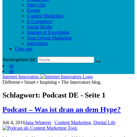
Start-Ups
Events
Content Marketing
E-Commerce
Social Media
Internet of Everything
Data Driven Marketing
Innovation
Über uns
Suchergebnis für:
en
de
Internet Innovators
Different
•
Smart
•
Inspiring
•
The Innovators blog.
Schlagwort: Podcast
DE
- Seite 1
Podcast – Was ist dran an dem Hype?
Juli 4, 2016
Jana Winterer
Content Marketing
,
Digital Life