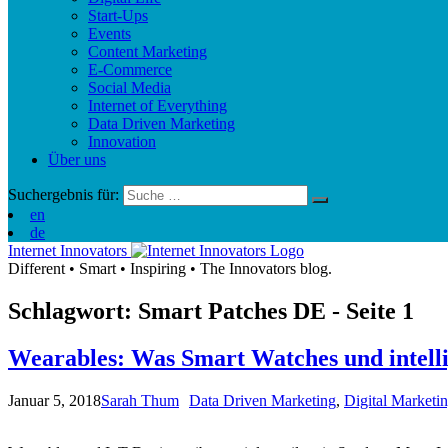
Start-Ups
Events
Content Marketing
E-Commerce
Social Media
Internet of Everything
Data Driven Marketing
Innovation
Über uns
Suchergebnis für:
en
de
Internet Innovators
Different
•
Smart
•
Inspiring
•
The Innovators blog.
Schlagwort: Smart Patches
DE
- Seite 1
Wearables: Was Smart Watches und intelli
Januar 5, 2018
Sarah Thum
Data Driven Marketing
,
Digital Marketi