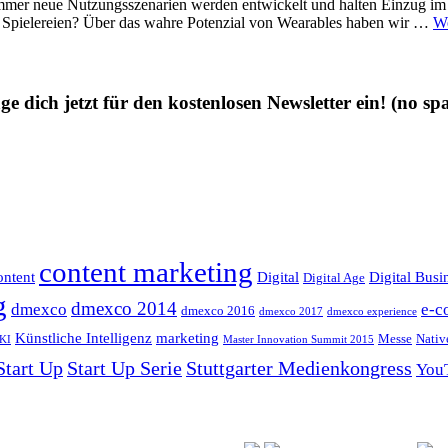
mmer neue Nutzungsszenarien werden entwickelt und halten Einzug im A
 Spielereien? Über das wahre Potenzial von Wearables haben wir …
We
ge dich jetzt für den kostenlosen Newsletter ein!
(no sp
content marketing
ntent
Digital
Digital Busi
Digital Age
g
dmexco 2014
dmexco
e-c
dmexco 2016
dmexco 2017
dmexco experience
Künstliche Intelligenz
marketing
Messe
Nativ
KI
Master Innovation Summit 2015
Start Up
Start Up Serie
Stuttgarter Medienkongress
You