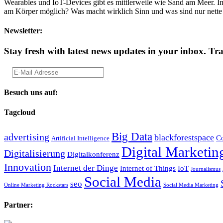
Wearables und IoT-Devices gibt es mittlerweile wie Sand am Meer. I
am Körper möglich? Was macht wirklich Sinn und was sind nur nette
Newsletter:
Stay fresh with latest news updates in your inbox.
Tra
Besuch uns auf:
Tagcloud
Big Data
advertising
blackforestspace
Co
Artificial Intelligence
Digital Marketin
Digitalisierung
Digitalkonferenz
Innovation
Internet der Dinge
Internet of Things
IoT
Journalismus
Social Media
seo
Online Marketing Rockstars
Social Media Marketing
Partner: