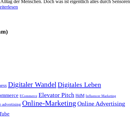
lltag der Menschen. Doch was ist eigentlich alles durch Sensoren
iterlesen
am)
Digitaler Wandel
Digitales Leben
ness
Elevator Pitch
ommerce
HdM
ECommerce
Influencer Marketing
Online-Marketing
Online Advertising
e advertising
Tube