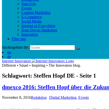
Start-Ups
Events
Content Marketing
E-Commerce
Social Media
Internet of Everything
Data Driven Marketing
Innovation
Über uns
Suchergebnis für:
en
de
Internet Innovators
Different
•
Smart
•
Inspiring
•
The Innovators blog.
Schlagwort: Steffen Hopf
DE
- Seite 1
dmexco 2016: Steffen Hopf über die Zukun
November 8, 2016
Redaktion
Digital Marketing
,
Events