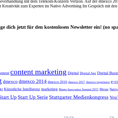
hmeverhandlung mit dem Telekom-Konzern Verizon. Auf der dmexco 201
t Kreativität zum Experten im Native Advertising Im Gespräch mit den
ge dich jetzt für den kostenlosen Newsletter ein!
(no sp
content marketing
ntent
Digital
Digital Busi
Digital Age
g
dmexco 2014
dmexco
e-c
dmexco 2016
dmexco 2017
dmexco experience
Künstliche Intelligenz
marketing
Messe
Nativ
KI
Master Innovation Summit 2015
Start Up
Start Up Serie
Stuttgarter Medienkongress
You