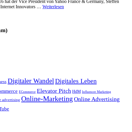
6 hat der Vice President von Yahoo France & Germany, Steffen
 Internet Innovators …
Weiterlesen
am)
Digitaler Wandel
Digitales Leben
ness
Elevator Pitch
ommerce
HdM
ECommerce
Influencer Marketing
Online-Marketing
Online Advertising
e advertising
Tube