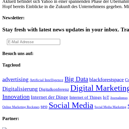
Aktuell befindet sich Yahoo in einer spannenden Phase der Überna
Hopf bereits Einblicke in die Zukunft des Unternehmens gegeben. Mi
Newsletter:
Stay fresh with latest news updates in your inbox.
Tra
Besuch uns auf:
Tagcloud
Big Data
advertising
blackforestspace
Co
Artificial Intelligence
Digital Marketin
Digitalisierung
Digitalkonferenz
Innovation
Internet der Dinge
Internet of Things
IoT
Journalismus
Social Media
seo
Online Marketing Rockstars
Social Media Marketing
Partner: